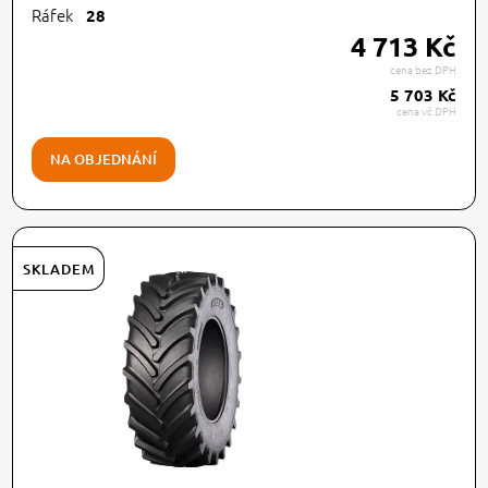
Ráfek
28
4 713 Kč
cena bez DPH
5 703 Kč
cena vč.DPH
NA OBJEDNÁNÍ
SKLADEM