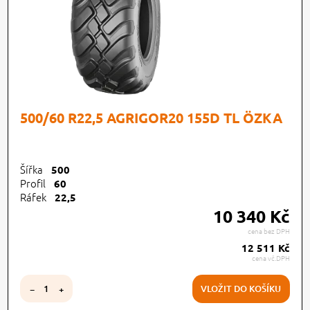
500/60 R22,5 AGRIGOR20 155D TL ÖZKA
Šířka
500
Profil
60
Ráfek
22,5
10 340 Kč
cena bez DPH
12 511 Kč
cena vč.DPH
VLOŽIT DO KOŠÍKU
−
+