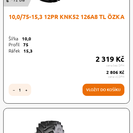
10,0/75-15,3 12PR KNK52 126A8 TL ÖZKA
Šířka
10,0
Profil
75
Ráfek
15,3
2 319 Kč
cena bez DPH
2 806 Kč
cena vč.DPH
VLOŽIT DO KOŠÍKU
−
+