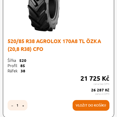
520/85 R38 AGROLOX 170A8 TL ÖZKA
(20,8 R38) CFO
Šířka
520
Profil
85
Ráfek
38
21 725 Kč
cena bez DPH
26 287 Kč
cena vč.DPH
VLOŽIT DO KOŠÍKU
−
+