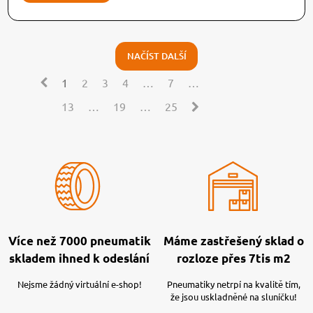
NAČÍST DALŠÍ
1
2
3
4
…
7
…
13
…
19
…
25
Více než 7000 pneumatik
Máme zastřešený sklad o
skladem ihned k odeslání
rozloze přes 7tis m2
Nejsme žádný virtuální e-shop!
Pneumatiky netrpí na kvalitě tím,
že jsou uskladněné na sluníčku!