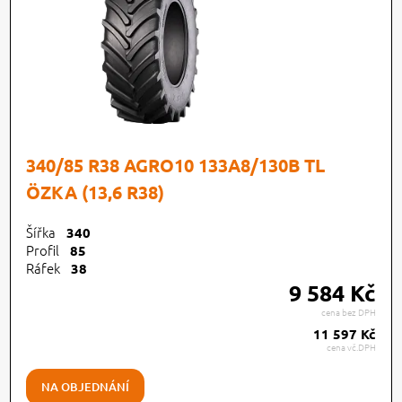
340/85 R38 AGRO10 133A8/130B TL
ÖZKA (13,6 R38)
Šířka
340
Profil
85
Ráfek
38
9 584 Kč
cena bez DPH
11 597 Kč
cena vč.DPH
NA OBJEDNÁNÍ