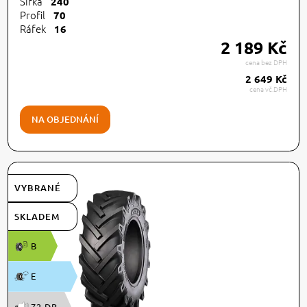
Šířka
240
Profil
70
Ráfek
16
2 189 Kč
cena bez DPH
2 649 Kč
cena vč.DPH
NA OBJEDNÁNÍ
VYBRANÉ
SKLADEM
B
E
72 DB