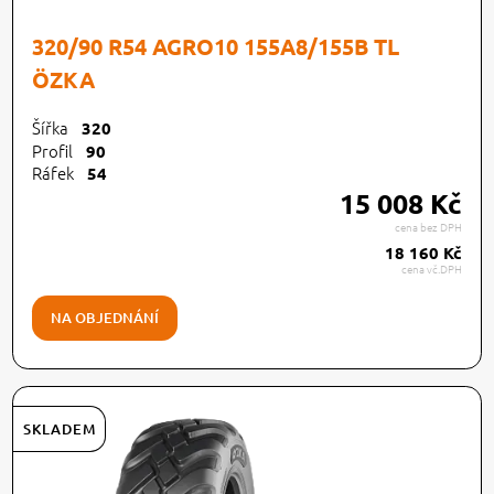
320/90 R54 AGRO10 155A8/155B TL
ÖZKA
Šířka
320
Profil
90
Ráfek
54
15 008 Kč
cena bez DPH
18 160 Kč
cena vč.DPH
NA OBJEDNÁNÍ
SKLADEM