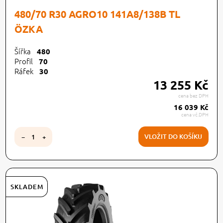
480/70 R30 AGRO10 141A8/138B TL
ÖZKA
Šířka
480
Profil
70
Ráfek
30
13 255 Kč
cena bez DPH
16 039 Kč
cena vč.DPH
VLOŽIT DO KOŠÍKU
−
+
SKLADEM