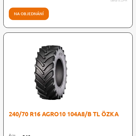
cena vč.DPH
NA OBJEDNÁNÍ
240/70 R16 AGRO10 104A8/B TL ÖZKA