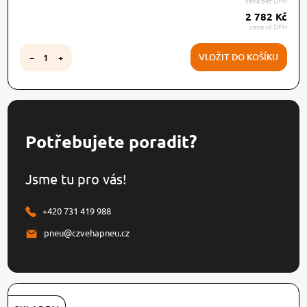
cena bez DPH
2 782 Kč
cena vč.DPH
VLOŽIT DO KOŠÍKU
−
+
Potřebujete poradit?
Jsme tu pro vás!
+420 731 419 988
pneu@czvehapneu.cz