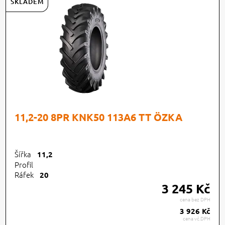
SKLADEM
11,2-20 8PR KNK50 113A6 TT ÖZKA
Šířka
11,2
Profil
Ráfek
20
3 245 Kč
cena bez DPH
3 926 Kč
cena vč.DPH