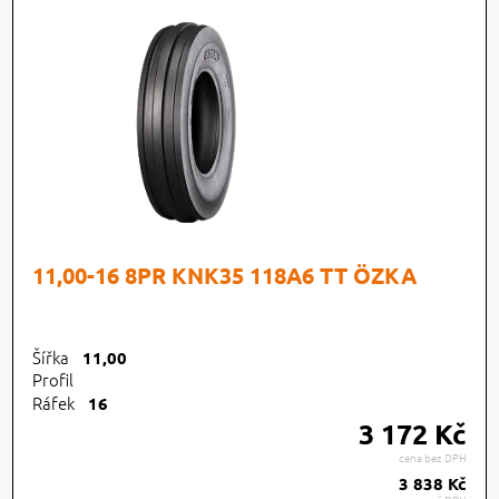
11,00-16 8PR KNK35 118A6 TT ÖZKA
Šířka
11,00
Profil
Ráfek
16
3 172 Kč
cena bez DPH
3 838 Kč