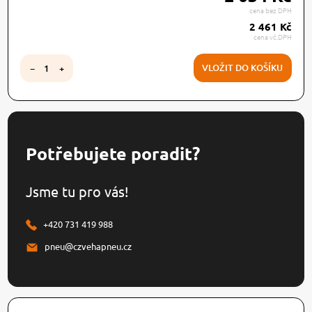
cena bez DPH
2 461 Kč
cena vč.DPH
VLOŽIT DO KOŠÍKU
−
+
Potřebujete poradit?
Jsme tu pro vás!
+420 731 419 988
pneu@czvehapneu.cz