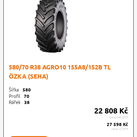
580/70 R38 AGRO10 155A8/152B TL
ÖZKA (SEHA)
Šířka
580
Profil
70
Ráfek
38
22 808 Kč
cena bez DPH
27 598 Kč
cena vč.DPH