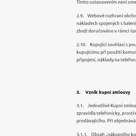
Tímto ustanovením není ome
2.9. Webové rozhraní obchod
nákladech spojených s balen
zboží doručováno v rámci úz
2.10. Kupující souhlasí s po
kupujícímu při použití komun
připojení, náklady na telefon
3. Vznik kupní smlouvy
3.1. Jednotlivé Kupní smlou
zpravidla telefonicky, pros
prodávajícího. Při objednáván
3.1.1. Obsah „nákupního koší