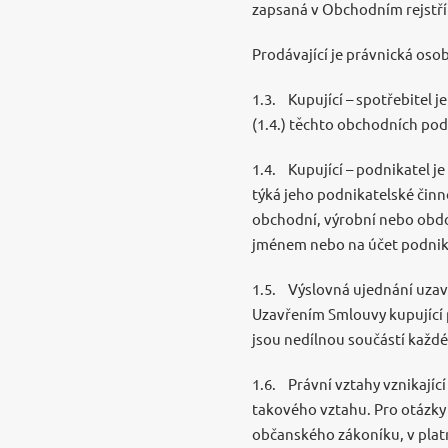
zapsaná v Obchodním rejstř
Prodávající je právnická osob
1.3. Kupující – spotřebitel j
(1.4.) těchto obchodních po
1.4. Kupující – podnikatel je
týká jeho podnikatelské činn
obchodní, výrobní nebo obdo
jménem nebo na účet podnik
1.5. Výslovná ujednání uzav
Uzavřením Smlouvy kupující p
jsou nedílnou součástí každ
1.6. Právní vztahy vznikajíc
takového vztahu. Pro otázky
občanského zákoníku, v platné