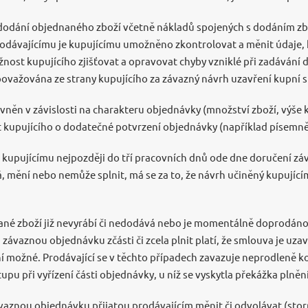
 dodání objednaného zboží včetně nákladů spojených s dodáním zbo
odávajícímu je kupujícímu umožněno zkontrolovat a měnit údaje, 
ožnost kupujícího zjišťovat a opravovat chyby vzniklé při zadávání
ovažována ze strany kupujícího za závazný návrh uzavření kupní 
ávněn v závislosti na charakteru objednávky (množství zboží, výše
 kupujícího o dodatečné potvrzení objednávky (například písemně č
í kupujícímu nejpozději do tří pracovních dnů ode dne doručení z
má, mění nebo nemůže splnit, má se za to, že návrh učiněný kupujíc
ané zboží již nevyrábí či nedodává nebo je momentálně doprodáno, 
 závaznou objednávku zčásti či zcela plnit platí, že smlouva je uza
ní možné. Prodávající se v těchto případech zavazuje neprodleně k
pu při vyřízení části objednávky, u níž se vyskytla překážka plnění
ávaznou objednávku přijatou prodávajícím měnit či odvolávat (sto