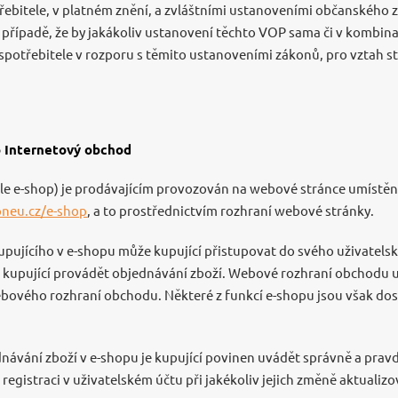
řebitele, v platném znění, a zvláštními ustanoveními občanského z
V případě, že by jakákoliv ustanovení těchto VOP sama či v kombina
potřebitele v rozporu s těmito ustanoveními zákonů, pro vztah str
o Internetový obchod
le e-shop) je prodávajícím provozován na webové stránce umístěn
neu.cz/e-shop
, a to prostřednictvím rozhraní webové stránky.
upujícího v e-shopu může kupující přistupovat do svého uživatels
 kupující provádět objednávání zboží. Webové rozhraní obchodu
webového rozhraní obchodu. Některé z funkcí e-shopu jsou však d
ednávání zboží v e-shopu je kupující povinen uvádět správně a prav
registraci v uživatelském účtu při jakékoliv jejich změně aktualizo