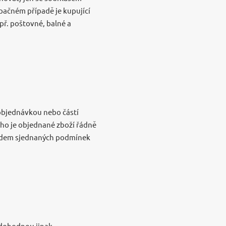
pačném případě je kupující
př. poštovné, balné a
 objednávkou nebo částí
ího je objednané zboží řádně
předem sjednaných podmínek
edohodnou jinak.