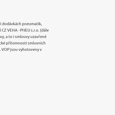
ři dodávkách pneumatik,
í CZ VEHA - PNEU s.r.o. (dále
uvy, a to i smlouvy uzavřené
ické přítomnosti smluvních
. VOP jsou vyhotoveny v