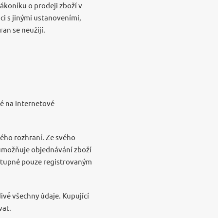
ákoníku o prodeji zboží v
ci s jinými ustanoveními,
an se neužijí.
é na internetové
kého rozhraní. Ze svého
 umožňuje objednávání zboží
ostupné pouze registrovaným
divě všechny údaje. Kupující
vat.