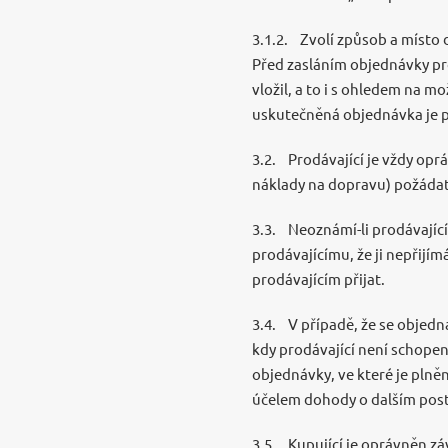
3.1.2. Zvolí způsob a místo
Před zasláním objednávky pr
vložil, a to i s ohledem na m
uskutečněná objednávka je p
3.2. Prodávající je vždy opr
náklady na dopravu) požádat
3.3. Neoznámí-li prodávajíc
prodávajícímu, že ji nepřijí
prodávajícím přijat.
3.4. V případě, že se objedn
kdy prodávající není schopen
objednávky, ve které je plně
účelem dohody o dalším postu
3.5. Kupující je oprávněn z