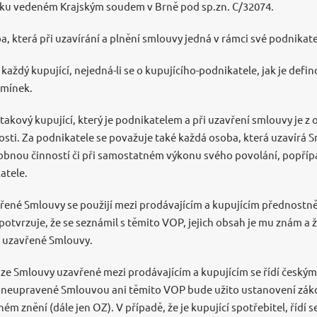
íku vedeném Krajským soudem v Brně pod sp.zn. C/32074.
a, která při uzavírání a plnění smlouvy jedná v rámci své podnikate
e každý kupující, nejedná-li se o kupujícího-podnikatele, jak je def
dmínek.
 takový kupující, který je podnikatelem a při uzavření smlouvy je z
osti. Za podnikatele se považuje také každá osoba, která uzavírá Sm
bnou činností či při samostatném výkonu svého povolání, popříp
atele.
řené Smlouvy se použijí mezi prodávajícím a kupujícím přednostn
otvrzuje, že se seznámil s těmito VOP, jejich obsah je mu znám a ž
é uzavřené Smlouvy.
í ze Smlouvy uzavřené mezi prodávajícím a kupujícím se řídí český
 neupravené Smlouvou ani těmito VOP bude užito ustanovení zákon
m znění (dále jen OZ). V případě, že je kupující spotřebitel, řídí 