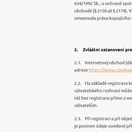
634/1992 Sb., o ochraně spot
obchodě (§ 2158 až § 2174). 
omezovala práva kupujícího s
2. Zvláštní ustanovení pr
2.1. Internetový obchod (dá
adrese
https://www.czvehap
2.2. Na základě registrace k
uživatelského rozhraní může
též bez registrace přímo z 
uživatelům.
2.3. Při registraci a při obj
je povinen údaje uvedené při 