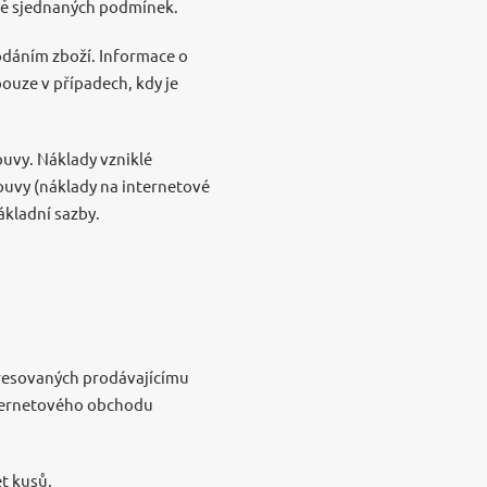
ně sjednaných podmínek.
dáním zboží. Informace o
uze v případech, kdy je
ouvy. Náklady vzniklé
ouvy (náklady na internetové
základní sazby.
dresovaných prodávajícímu
nternetového obchodu
et kusů,