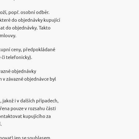
ží, popř. osobní odběr.
které do objednávky kupující
 dat do objednávky. Takto
smlouvy.
 kupní ceny, předpokládané
i telefonicky).
ávazné objednávky
ím v závazné objednávce byl
jakož i v dalších případech,
vřena pouze v rozsahu části
ontaktovat kupujícího za
.
rnovat) jen se souhlasem