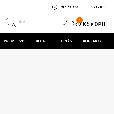
Přihlásit se
CS / CZK
0
0 Kč s DPH
PNEUSERVIS
BLOG
O NÁS
KONTAKTY