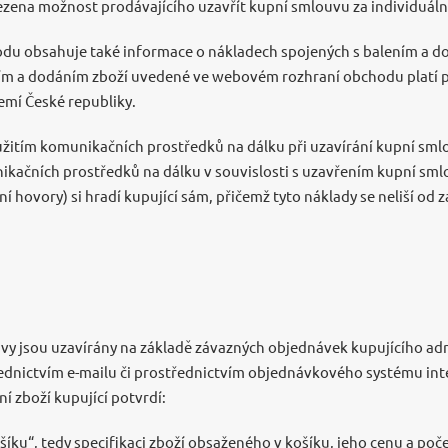
zena možnost prodávajícího uzavřít kupní smlouvu za individuál
u obsahuje také informace o nákladech spojených s balením a do
ím a dodáním zboží uvedené ve webovém rozhraní obchodu platí po
emí České republiky.
užitím komunikačních prostředků na dálku při uzavírání kupní sml
ikačních prostředků na dálku v souvislosti s uzavřením kupní sml
ní hovory) si hradí kupující sám, přičemž tyto náklady se neliší od 
vy jsou uzavírány na základě závazných objednávek kupujícího a
třednictvím e-mailu či prostřednictvím objednávkového systému i
í zboží kupující potvrdí:
ku“, tedy specifikaci zboží obsaženého v košíku, jeho cenu a poč