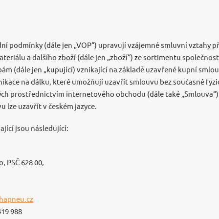
í podmínky (dále jen „VOP“) upravují vzájemné smluvní vztahy p
ateriálu a dalšího zboží (dále jen „zboží“) ze sortimentu společnost
bám (dále jen „kupující) vznikající na základě uzavřené kupní smlo
nikace na dálku, které umožňují uzavřít smlouvu bez současné fyz
ých prostřednictvím internetového obchodu (dále také „Smlouva“)
u lze uzavřít v českém jazyce.
ící jsou následující:
o, PSČ 628 00,
hapneu.cz
419 988