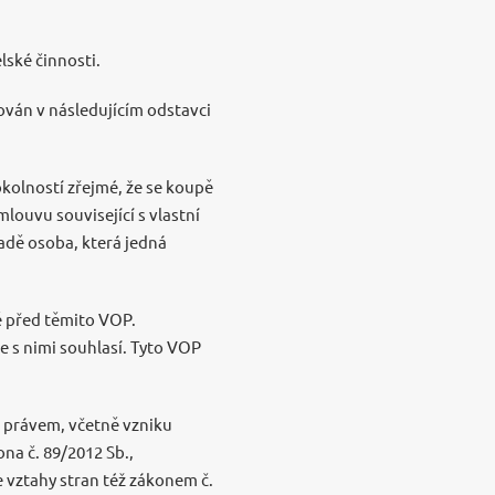
lské činnosti.
inován v následujícím odstavci
 okolností zřejmé, že se koupě
louvu související s vlastní
adě osoba, která jedná
ě před těmito VOP.
e s nimi souhlasí. Tyto VOP
m právem, včetně vzniku
a č. 89/2012 Sb.,
se vztahy stran též zákonem č.