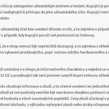
u účtu je zabezpečen uživatelským jménem a heslem. Kupující je p
í nezbytných k přístupu do jeho uživatelského účtu. Kupující nen
sobám.
 uživatelský účet bez uvedení důvodu zrušit, a to zejména v případě
i v případě, kdy kupující poruší své povinnosti ze Smlouvy.
í, že e-shop nemusí být nepřetržitě dostupný, a to zejména s ohl
o vybavení prodávajícího, popř. nutnou údržbu hardwarového a
ží umístěná v e-shopu je informativního charakteru a nejedná se 
732 OZ a prodávající tak není povinen uzavřít kupní smlouvu ohled
u obsahuje informace o zboží, a to včetně uvedení cen jednotlivé
to zboží ze své podstaty nemůže být navráceno obvyklou poštovní c
é hodnoty a všech souvisejících poplatků. Ceny zboží zůstávají v p
raní obchodu, s výhradou vyčerpání zásob nebo ztráty schopnost