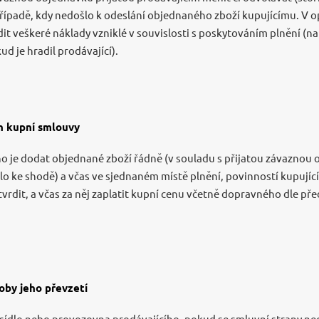
případě, kdy nedošlo k odeslání objednaného zboží kupujícímu. V o
t veškeré náklady vzniklé v souvislosti s poskytováním plnění (na
ud je hradil prodávající).
n kupní smlouvy
ho je dodat objednané zboží řádně (v souladu s přijatou závaznou
lo ke shodě) a včas ve sjednaném místě plnění, povinností kupujíc
tvrdit, a včas za něj zaplatit kupní cenu včetně dopravného dle 
oby jeho převzetí
 sídlo nebo provozovna prodávajícího, pokud se smluvní strany n