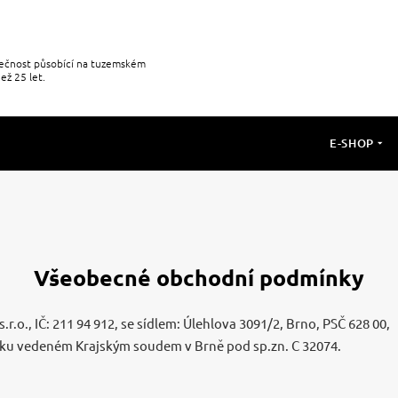
olečnost působící na tuzemském
ež 25 let.
E-SHOP
Všeobecné obchodní podmínky
r.o., IČ: 211 94 912, se sídlem: Úlehlova 3091/2, Brno, PSČ 628 00,
íku vedeném Krajským soudem v Brně pod sp.zn. C
32074
.