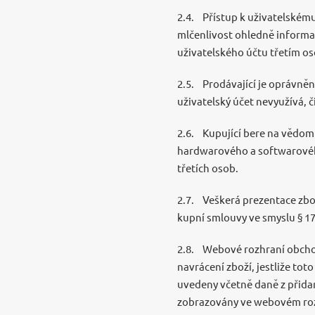
2.4. Přístup k uživatelském
mlčenlivost ohledně informac
uživatelského účtu třetím o
2.5. Prodávající je oprávněn
uživatelský účet nevyužívá, č
2.6. Kupující bere na vědom
hardwarového a softwarovéh
třetích osob.
2.7. Veškerá prezentace zbo
kupní smlouvy ve smyslu § 1
2.8. Webové rozhraní obchod
navrácení zboží, jestliže to
uvedeny včetně daně z přidan
zobrazovány ve webovém rozh