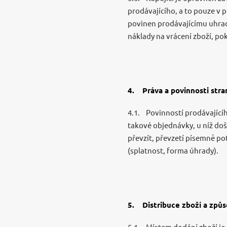
prodávajícího, a to pouze v 
povinen prodávajícímu uhradi
náklady na vrácení zboží, pok
4. Práva a povinnosti stra
4.1. Povinností prodávající
takové objednávky, u níž doš
převzít, převzetí písemně po
(splatnost, forma úhrady).
5. Distribuce zboží a způs
5.1. Místem dodání zboží je