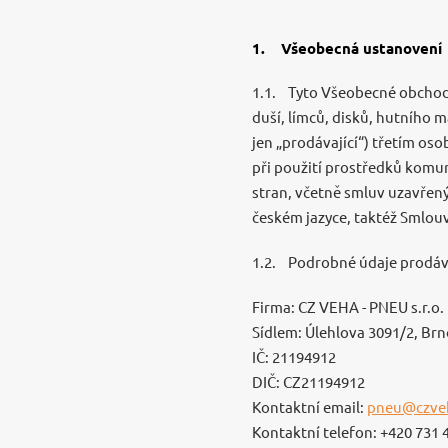
1. Všeobecná ustanovení
1.1. Tyto Všeobecné obchodn
duší, límců, disků, hutního m
jen „prodávající“) třetím oso
při použití prostředků komu
stran, včetně smluv uzavřen
českém jazyce, taktéž Smlouv
1.2. Podrobné údaje prodávaj
Firma: CZ VEHA - PNEU s.r.o.
Sídlem: Úlehlova 3091/2, Brn
IČ: 21194912
DIČ: CZ21194912
Kontaktní email:
pneu@czve
Kontaktní telefon: +420 731 