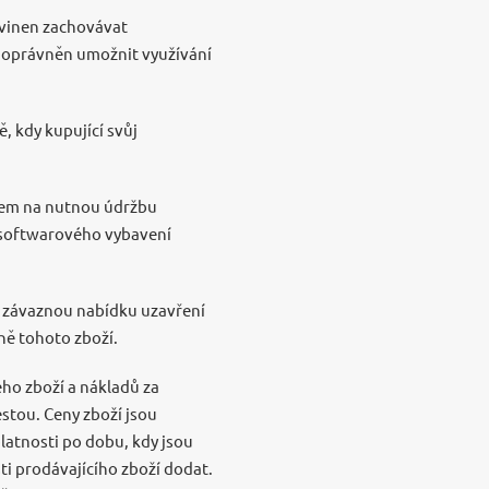
ovinen zachovávat
í oprávněn umožnit využívání
, kdy kupující svůj
edem na nutnou údržbu
 softwarového vybavení
o závaznou nabídku uzavření
ně tohoto zboží.
ho zboží a nákladů za
estou. Ceny zboží jsou
latnosti po dobu, kdy jsou
i prodávajícího zboží dodat.