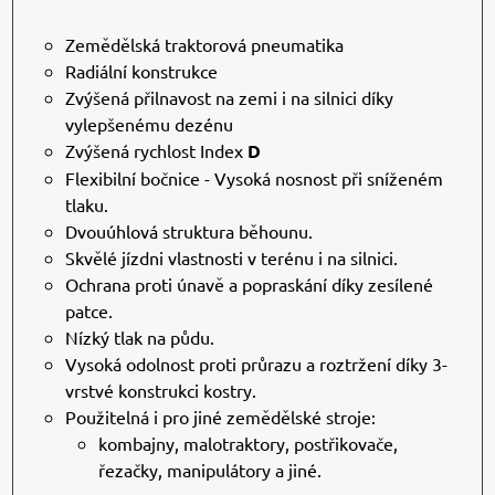
Zemědělská traktorová pneumatika
Radiální konstrukce
Zvýšená přilnavost na zemi i na silnici díky
vylepšenému dezénu
Zvýšená rychlost Index
D
Flexibilní bočnice - Vysoká nosnost při sníženém
tlaku.
Dvouúhlová struktura běhounu.
Skvělé jízdni vlastnosti v terénu i na silnici.
Ochrana proti únavě a popraskání díky zesílené
patce.
Nízký tlak na půdu.
Vysoká odolnost proti průrazu a roztržení díky 3-
vrstvé konstrukci kostry.
Použitelná i pro jiné zemědělské stroje:
kombajny, malotraktory, postřikovače,
řezačky, manipulátory a jiné.