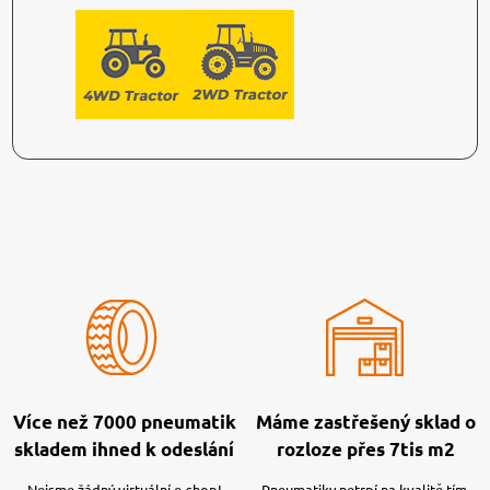
Více než 7000 pneumatik
Máme zastřešený sklad o
skladem ihned k odeslání
rozloze přes 7tis m2
Nejsme žádný virtuální e-shop!
Pneumatiky netrpí na kvalitě tím,