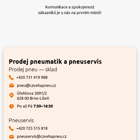
Komunikace a spokojenost
zákazníků je u nás na prvním místě!
Prodej pneumatik a pneuservis
Prodej pneu — sklad
+420 731 419 988
pneu@czvehapneu.cz
Úlehlova 3091/2
628 00 Brno-Líšeň
Po až Pá
7:30–16:30
Pneuservis
+420 725 515 818
pneuservis@czvehapneu.cz