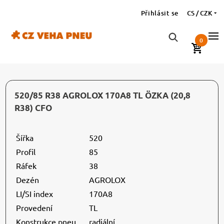
Přihlásit se
CS / CZK
0
520/85 R38 AGROLOX 170A8 TL ÖZKA (20,8
R38) CFO
Šířka
520
Profil
85
Ráfek
38
Dezén
AGROLOX
LI/SI index
170A8
Provedení
TL
Konstrukce pneu
radiální