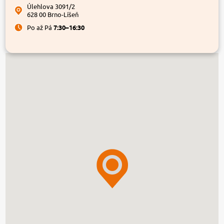
Úlehlova 3091/2
628 00 Brno-Líšeň
Po až Pá
7:30–16:30