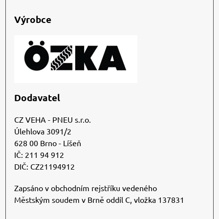
Výrobce
Dodavatel
CZ VEHA - PNEU s.r.o.
Úlehlova 3091/2
628 00 Brno - Líšeň
IČ: 211 94 912
DIČ: CZ21194912
Zapsáno v obchodním rejstříku vedeného
Městským soudem v Brně oddíl C, vložka 137831