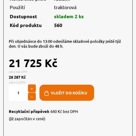
Použití
traktorová
Dostupnost
skladem 2 ks
Kód produktu
560
Při objednávce do 13:00 odesíláme skladové položky ještě týž
den. U vás bude zboží do 48 h.
21 725 Kč
cena bez DPH
26 287 Kč
cena vč.DPH
+
−
Recyklační příspěvek
640 Kč bez DPH
(již započítán v ceně)