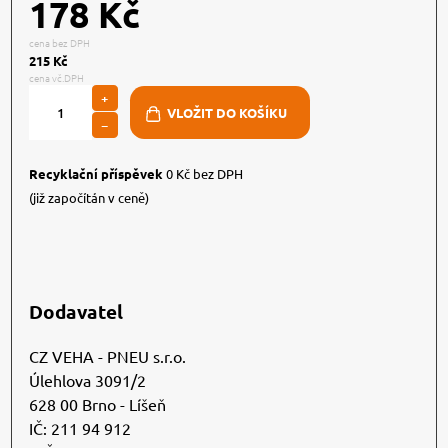
178 Kč
cena bez DPH
215 Kč
cena vč.DPH
+
−
Recyklační příspěvek
0 Kč bez DPH
(již započítán v ceně)
Dodavatel
CZ VEHA - PNEU s.r.o.
Úlehlova 3091/2
628 00 Brno - Líšeň
IČ: 211 94 912