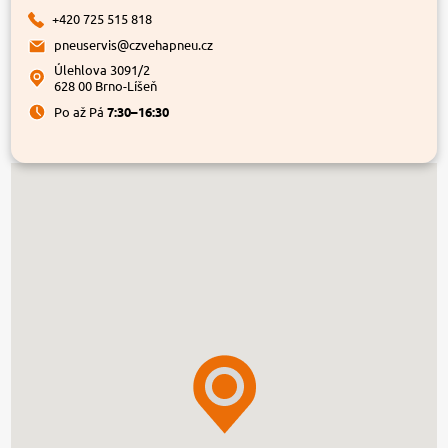
+420 725 515 818
pneuservis@czvehapneu.cz
Úlehlova 3091/2
628 00 Brno-Líšeň
Po až Pá
7:30–16:30