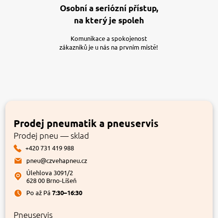
Osobní a seriózní přístup,
na který je spoleh
Komunikace a spokojenost
zákazníků je u nás na prvním místě!
Prodej pneumatik a pneuservis
Prodej pneu — sklad
+420 731 419 988
pneu@czvehapneu.cz
Úlehlova 3091/2
628 00 Brno-Líšeň
Po až Pá
7:30–16:30
Pneuservis