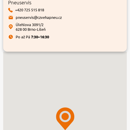
Pneuservis
+420 725 515 818
pneuservis@czvehapneu.cz
Úlehlova 3091/2
628 00 Brno-Líšeň
Po až Pá
7:30–16:30