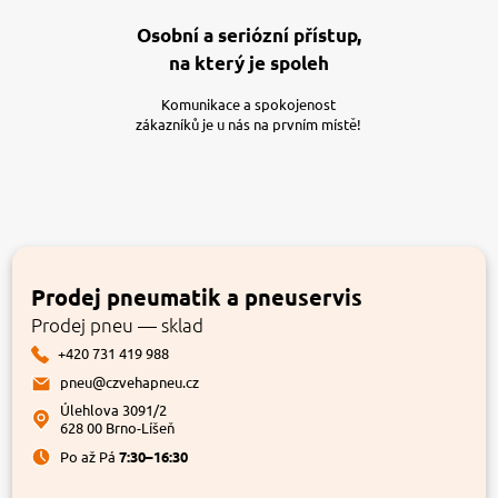
Osobní a seriózní přístup,
na který je spoleh
Komunikace a spokojenost
zákazníků je u nás na prvním místě!
Prodej pneumatik a pneuservis
Prodej pneu — sklad
+420 731 419 988
pneu@czvehapneu.cz
Úlehlova 3091/2
628 00 Brno-Líšeň
Po až Pá
7:30–16:30