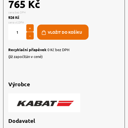
765 Kč
cena bez DPH
926 Kč
cena vč.DPH
+
−
Recyklační příspěvek
0 Kč bez DPH
(již započítán v ceně)
Výrobce
Dodavatel