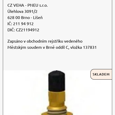
CZ VEHA - PNEU s.r.o.
Úlehlova 3091/2
628 00 Brno - Líšeň
IČ: 211 94 912
DIČ: CZ21194912
Zapsáno v obchodním rejstříku vedeného
Městským soudem v Brně oddíl C, vložka 137831
SKLADEM