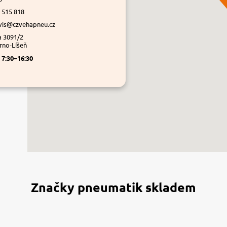
 515 818
vis@czvehapneu.cz
a 3091/2
rno-Líšeň
á
7:30–16:30
Značky pneumatik skladem