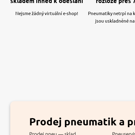
skladem ihned k odeslání
rozloze přes 
Nejsme žádný virtuální e-shop!
Pneumatiky netrpí na kv
jsou uskladněné na
Prodej pneumatik a p
Prodej pneu — sklad
Pneuservi