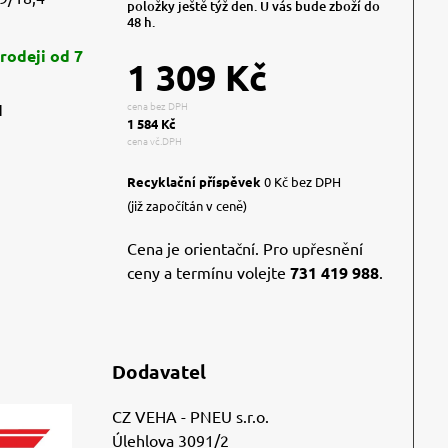
položky ještě týž den. U vás bude zboží do
48 h.
rodeji od 7
1 309 Kč
cena bez DPH
1
1 584 Kč
cena vč.DPH
Recyklační příspěvek
0 Kč bez DPH
(již započítán v ceně)
Cena je orientační. Pro upřesnění
ceny a termínu volejte
731 419 988
.
Dodavatel
CZ VEHA - PNEU s.r.o.
Úlehlova 3091/2