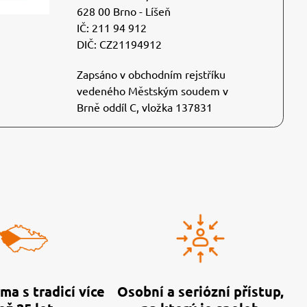
628 00 Brno - Líšeň
IČ: 211 94 912
DIČ: CZ21194912
Zapsáno v obchodním rejstříku
vedeného Městským soudem v
Brně oddíl C, vložka 137831
ma s tradicí více
Osobní a seriózní přístup,