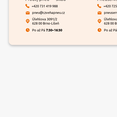
+420 731 419 988
+420 725
pneu@czvehapneu.cz
pneuser
Úlehlova 3091/2
Úlehlov
628 00 Brno-Líšeň
628 00 B
Po až Pá
7:30–16:30
Po až P