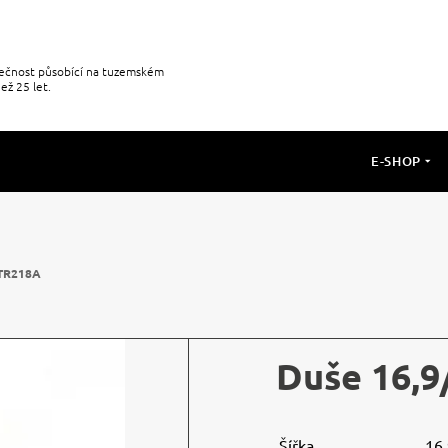
olečnost působící na tuzemském
ež 25 let.
E-SHOP
 TR218A
Duše 16,9
Šířka
16,