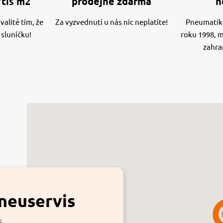
7tis m2
prodejně zdarma
n
alitě tím, že
Za vyzvednutí u nás nic neplatíte!
Pneumatika
 sluníčku!
roku 1998, 
zahra
neuservis
s