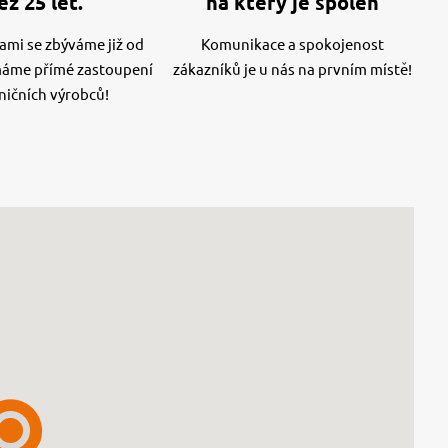
ež 25 let.
na který je spoleh
mi se zbýváme již od
Komunikace a spokojenost
máme přímé zastoupení
zákazníků je u nás na prvním místě!
ničních výrobců!