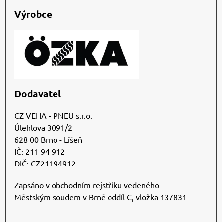
Výrobce
Dodavatel
CZ VEHA - PNEU s.r.o.
Úlehlova 3091/2
628 00 Brno - Líšeň
IČ: 211 94 912
DIČ: CZ21194912
Zapsáno v obchodním rejstříku vedeného
Městským soudem v Brně oddíl C, vložka 137831