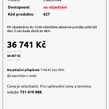
Dostupnost
na objednání
Kód produktu
627
Při objednávce do 13:00 odesíláme skladové položky ještě týž
den. U vás bude zboží do 48 h.
36 741 Kč
cena bez DPH
44 457 Kč
cena vč.DPH
Recyklační příspěvek
1146 Kč bez DPH
(již započítán v ceně)
Cena je orientační. Pro upřesnění ceny a termínu
volejte
731 419 988
.