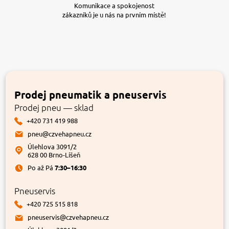
Komunikace a spokojenost
zákazníků je u nás na prvním místě!
Prodej pneumatik a pneuservis
Prodej pneu — sklad
+420 731 419 988
pneu@czvehapneu.cz
Úlehlova 3091/2
628 00 Brno-Líšeň
Po až Pá
7:30–16:30
Pneuservis
+420 725 515 818
pneuservis@czvehapneu.cz