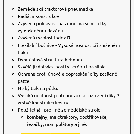
Zemědělská traktorová pneumatika
Radiální konstrukce
Zvýšená přilnavost na zemi i na silnici díky
vylepšenému dezénu
Zvýšená rychlost Index
D
Flexibilní bočnice - Vysoká nosnost při sníženém
tlaku.
Dvouúhlová struktura běhounu.
Skvělé jízdni vlastnosti v terénu i na silnici.
Ochrana proti únavě a popraskání díky zesílené
patce.
Nízký tlak na půdu.
Vysoká odolnost proti průrazu a roztržení díky 3-
vrstvé konstrukci kostry.
Použitelná i pro jiné zemědělské stroje:
kombajny, malotraktory, postřikovače,
řezačky, manipulátory a jiné.