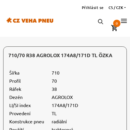
Přihlásit se
CS / CZK
0
710/70 R38 AGROLOX 174A8/171D TL ÖZKA
Šířka
710
Profil
70
Ráfek
38
Dezén
AGROLOX
LI/SI index
174A8/171D
Provedení
TL
Konstrukce pneu
radiální
Použití
traktorová