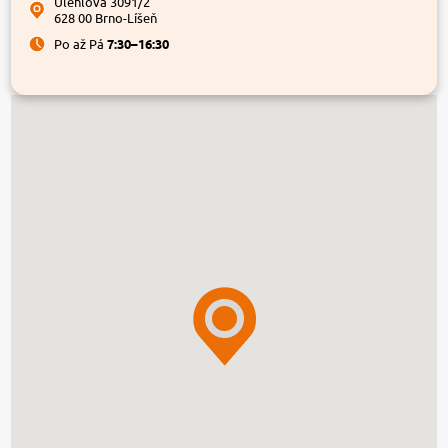
Úlehlova 3091/2
628 00 Brno-Líšeň
Po až Pá
7:30–16:30