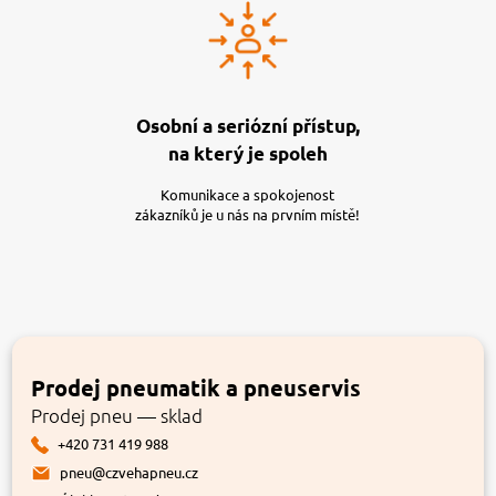
Osobní a seriózní přístup,
na který je spoleh
Komunikace a spokojenost
zákazníků je u nás na prvním místě!
Prodej pneumatik a pneuservis
Prodej pneu — sklad
+420 731 419 988
pneu@czvehapneu.cz