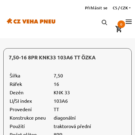
Přihlásit se
CS / CZK
0
7,50-16 8PR KNK33 103A6 TT ÖZKA
Šířka
7,50
Ráfek
16
Dezén
KNK 33
LI/SI index
103A6
Provedení
TT
Konstrukce pneu
diagonální
Použití
traktorová přední
Počet pláten
8PR