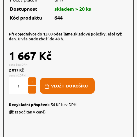
Dostupnost
skladem > 20 ks
Kód produktu
644
Při objednávce do 13:00 odesíláme skladové položky ještě týž
den. U vás bude zboží do 48 h.
1 667 Kč
cena bez DPH
2 017 Kč
cena vč.DPH
+
−
Recyklační příspěvek
54 Kč bez DPH
(již započítán v ceně)