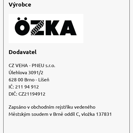
Výrobce
Dodavatel
CZ VEHA - PNEU s.r.o.
Úlehlova 3091/2
628 00 Brno - Líšeň
IČ: 211 94 912
DIČ: CZ21194912
Zapsáno v obchodním rejstříku vedeného
Městským soudem v Brně oddíl C, vložka 137831