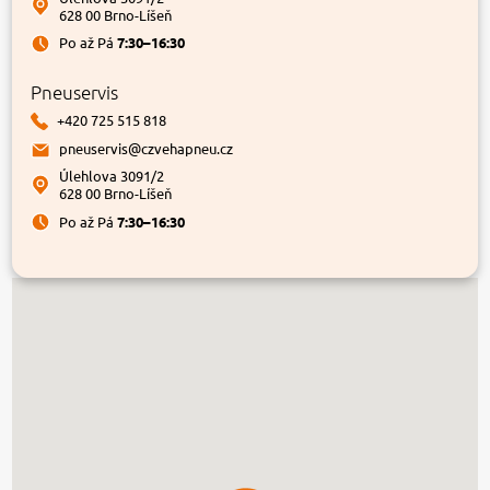
628 00 Brno-Líšeň
Po až Pá
7:30–16:30
Pneuservis
+420 725 515 818
pneuservis@czvehapneu.cz
Úlehlova 3091/2
628 00 Brno-Líšeň
Po až Pá
7:30–16:30