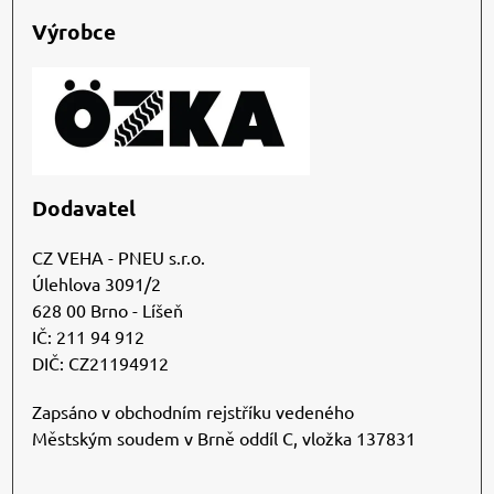
Výrobce
Dodavatel
CZ VEHA - PNEU s.r.o.
Úlehlova 3091/2
628 00 Brno - Líšeň
IČ: 211 94 912
DIČ: CZ21194912
Zapsáno v obchodním rejstříku vedeného
Městským soudem v Brně oddíl C, vložka 137831