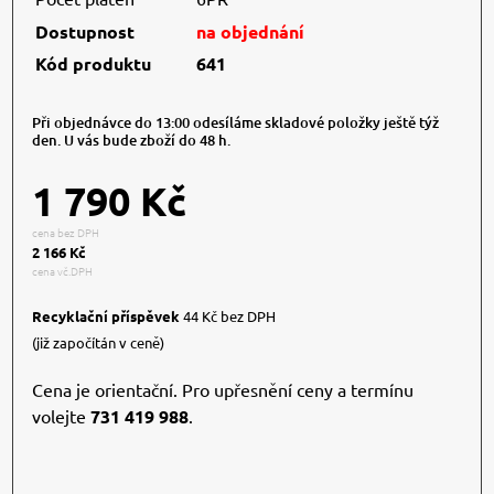
Dostupnost
na objednání
Kód produktu
641
Při objednávce do 13:00 odesíláme skladové položky ještě týž
den. U vás bude zboží do 48 h.
1 790 Kč
cena bez DPH
2 166 Kč
cena vč.DPH
Recyklační příspěvek
44 Kč bez DPH
(již započítán v ceně)
Cena je orientační. Pro upřesnění ceny a termínu
volejte
731 419 988
.