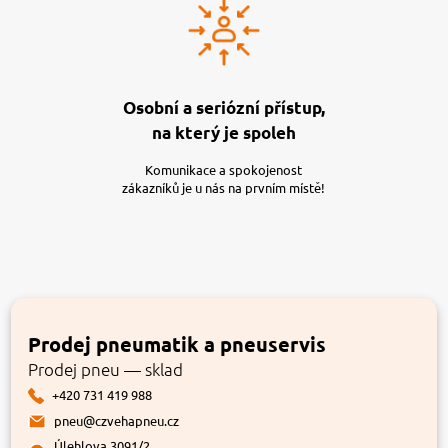
Osobní a seriózní přístup,
na který je spoleh
Komunikace a spokojenost
zákazníků je u nás na prvním místě!
Prodej pneumatik a pneuservis
Prodej pneu — sklad
+420 731 419 988
pneu@czvehapneu.cz
Úlehlova 3091/2