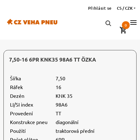
Přihlásit se
CS / CZK
0
7,50-16 6PR KNK35 98A6 TT ÖZKA
Šířka
7,50
Ráfek
16
Dezén
KNK 35
LI/SI index
98A6
Provedení
TT
Konstrukce pneu
diagonální
Použití
traktorová přední
Počet pláten
6PR