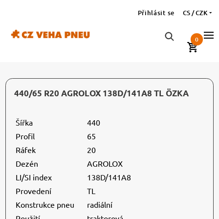
Přihlásit se
CS / CZK
0
440/65 R20 AGROLOX 138D/141A8 TL ÖZKA
Šířka
440
Profil
65
Ráfek
20
Dezén
AGROLOX
LI/SI index
138D/141A8
Provedení
TL
Konstrukce pneu
radiální
Použití
traktorová