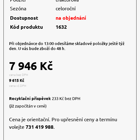
Sezóna
celoroční
Dostupnost
na objednání
Kód produktu
1632
Při objednávce do 13:00 odesíláme skladové položky ještě týž
den. U vás bude zboží do 48 h.
7 946 Kč
cena bez DPH
9 615 Kč
cena vč.DPH
Recyklační příspěvek
233 Kč bez DPH
(již započítán v ceně)
Cena je orientační. Pro upřesnění ceny a termínu
volejte
731 419 988
.