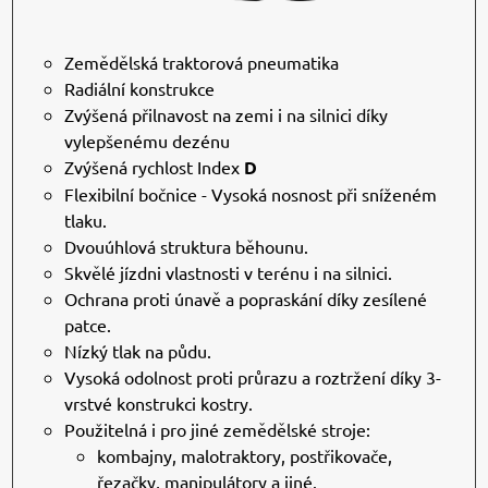
Zemědělská traktorová pneumatika
Radiální konstrukce
Zvýšená přilnavost na zemi i na silnici díky
vylepšenému dezénu
Zvýšená rychlost Index
D
Flexibilní bočnice - Vysoká nosnost při sníženém
tlaku.
Dvouúhlová struktura běhounu.
Skvělé jízdni vlastnosti v terénu i na silnici.
Ochrana proti únavě a popraskání díky zesílené
patce.
Nízký tlak na půdu.
Vysoká odolnost proti průrazu a roztržení díky 3-
vrstvé konstrukci kostry.
Použitelná i pro jiné zemědělské stroje:
kombajny, malotraktory, postřikovače,
řezačky, manipulátory a jiné.