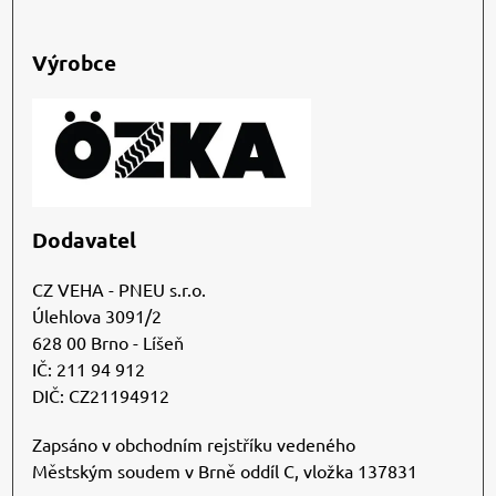
Výrobce
Dodavatel
CZ VEHA - PNEU s.r.o.
Úlehlova 3091/2
628 00 Brno - Líšeň
IČ: 211 94 912
DIČ: CZ21194912
Zapsáno v obchodním rejstříku vedeného
Městským soudem v Brně oddíl C, vložka 137831