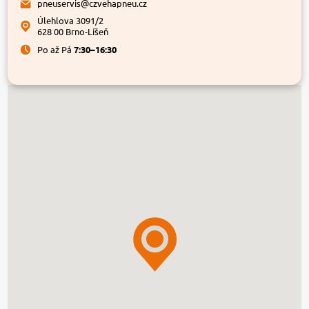
pneuservis@czvehapneu.cz
Úlehlova 3091/2
628 00 Brno-Líšeň
Po až Pá
7:30–16:30