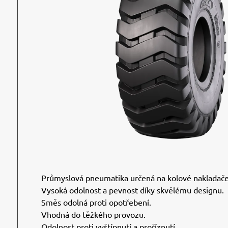
Průmyslová pneumatika určená na kolové nakladače
Vysoká odolnost a pevnost díky skvělému designu.
Směs odolná proti opotřebení.
Vhodná do těžkého provozu.
Odolnost proti vyštípnutí a proříznutí