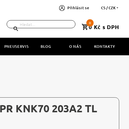
Přihlásit se
CS / CZK
0
0 Kč s DPH
PNEUSERVIS
BLOG
O NÁS
KONTAKTY
8PR KNK70 203A2 TL