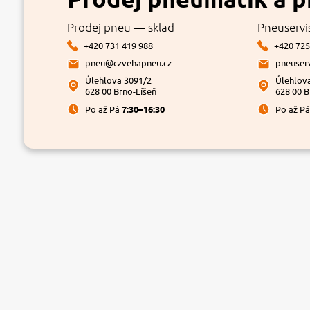
Prodej pneu — sklad
Pneuservi
+420 731 419 988
+420 725
pneu@czvehapneu.cz
pneuser
Úlehlova 3091/2
Úlehlov
628 00 Brno-Líšeň
628 00 B
Po až Pá
7:30–16:30
Po až P