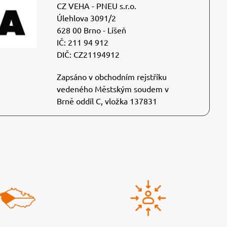
CZ VEHA - PNEU s.r.o.
Úlehlova 3091/2
628 00 Brno - Líšeň
IČ: 211 94 912
DIČ: CZ21194912
Zapsáno v obchodním rejstříku
vedeného Městským soudem v
Brně oddíl C, vložka 137831