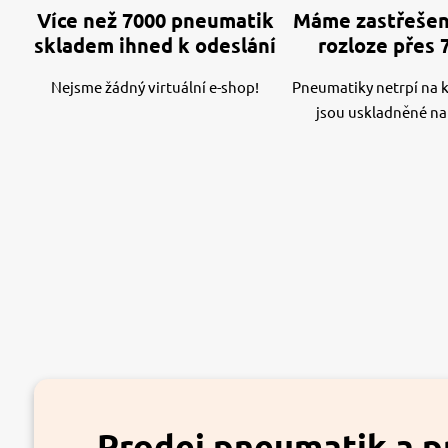
Více než 7000 pneumatik
Máme zastřešen
skladem ihned k odeslání
rozloze přes 
Nejsme žádný virtuální e-shop!
Pneumatiky netrpí na kv
jsou uskladněné na
Prodej pneumatik a p