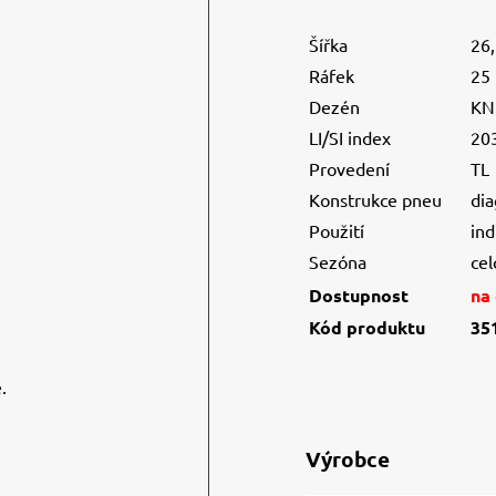
Šířka
26
Ráfek
25
Dezén
KN
LI/SI index
20
Provedení
TL
Konstrukce pneu
dia
Použití
ind
Sezóna
cel
Dostupnost
na
Kód produktu
35
.
Výrobce