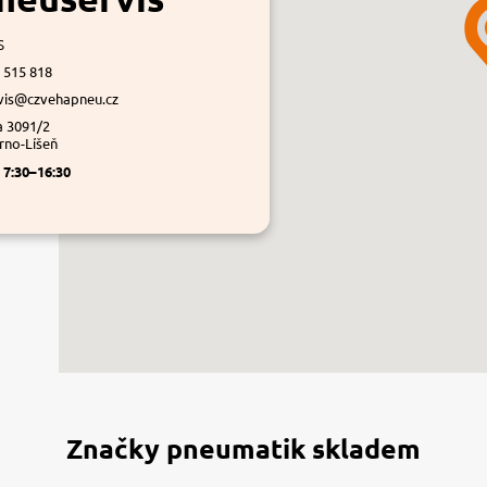
s
 515 818
vis@czvehapneu.cz
a 3091/2
rno-Líšeň
á
7:30–16:30
Značky pneumatik skladem