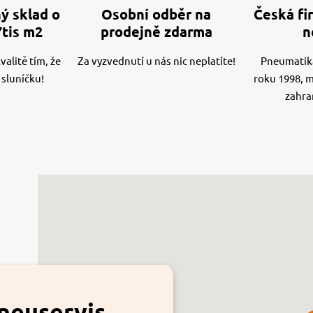
ý sklad o
Osobní odběr na
Česká fir
7tis m2
prodejně zdarma
n
alitě tím, že
Za vyzvednutí u nás nic neplatíte!
Pneumatika
 sluníčku!
roku 1998, 
zahra
neuservis