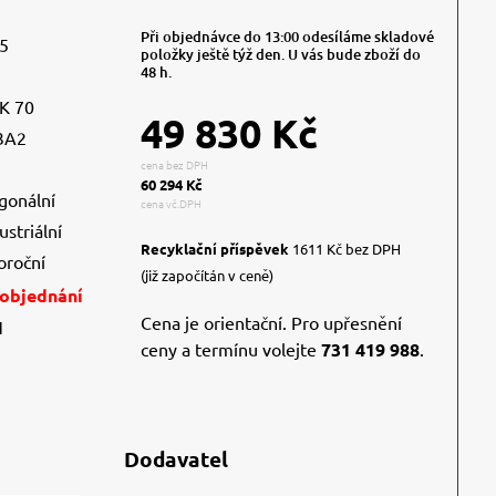
Při objednávce do 13:00 odesíláme skladové
,5
položky ještě týž den. U vás bude zboží do
48 h.
K 70
49 830 Kč
3A2
cena bez DPH
60 294 Kč
gonální
cena vč.DPH
ustriální
Recyklační příspěvek
1611 Kč bez DPH
oroční
(již započítán v ceně)
 objednání
Cena je orientační. Pro upřesnění
1
ceny a termínu volejte
731 419 988
.
Dodavatel