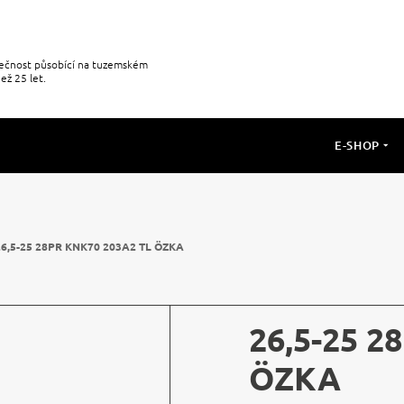
olečnost působící na tuzemském
ež 25 let.
E-SHOP
26,5-25 28PR KNK70 203A2 TL ÖZKA
26,5-25 2
ÖZKA