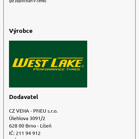
(již započítán v ceně)
Výrobce
Dodavatel
CZ VEHA - PNEU s.r.o.
Úlehlova 3091/2
628 00 Brno - Líšeň
IČ: 211 94 912