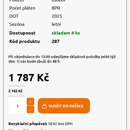
Počet pláten
8PR
DOT
2025
Sezóna
letní
Dostupnost
skladem 4 ks
Kód produktu
287
Při objednávce do 13:00 odesíláme skladové položky ještě týž
den. U vás bude zboží do 48 h.
1 787 Kč
cena bez DPH
2 162 Kč
cena vč.DPH
+
−
Recyklační příspěvek
58 Kč bez DPH