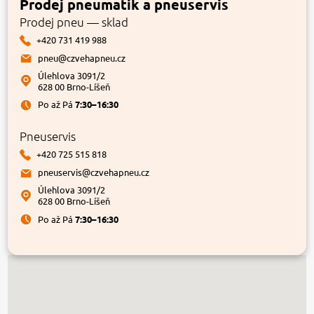
Prodej pneumatik a pneuservis
Prodej pneu — sklad
+420 731 419 988
pneu@czvehapneu.cz
Úlehlova 3091/2
628 00 Brno-Líšeň
Po až Pá
7:30–16:30
Pneuservis
+420 725 515 818
pneuservis@czvehapneu.cz
Úlehlova 3091/2
628 00 Brno-Líšeň
Po až Pá
7:30–16:30