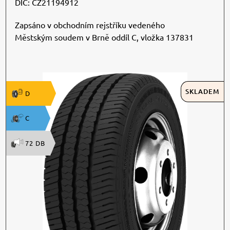
DIČ: CZ21194912
Zapsáno v obchodním rejstříku vedeného
Městským soudem v Brně oddíl C, vložka 137831
SKLADEM
D
C
72 DB