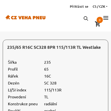
Přihlásit se
CS / CZK
0
235/65 R16C SC328 8PR 115/113R TL Westlake
Šířka
235
Profil
65
Ráfek
16C
Dezén
SC 328
LI/SI index
115/113R
Provedení
TL
Konstrukce pneu
radiální
Použití
osobní