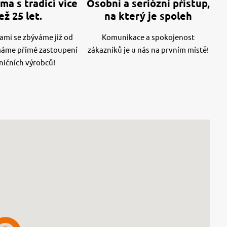
ma s tradicí více
Osobní a seriózní přístup,
ež 25 let.
na který je spoleh
mi se zbýváme již od
Komunikace a spokojenost
máme přímé zastoupení
zákazníků je u nás na prvním místě!
ničních výrobců!