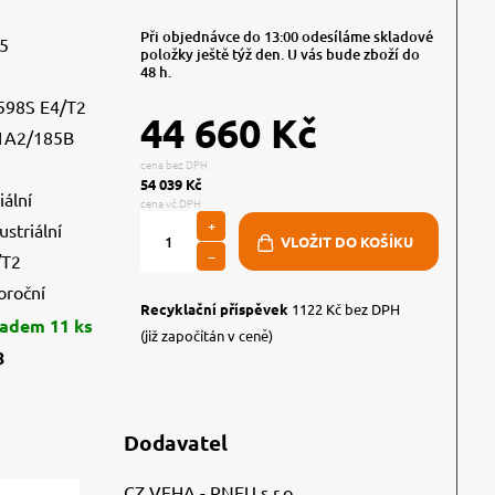
Při objednávce do 13:00 odesíláme skladové
,5
položky ještě týž den. U vás bude zboží do
48 h.
598S E4/T2
44 660 Kč
1A2/185B
cena bez DPH
54 039 Kč
iální
cena vč.DPH
+
ustriální
−
/T2
oroční
Recyklační příspěvek
1122 Kč bez DPH
ladem 11 ks
(již započítán v ceně)
8
Dodavatel
CZ VEHA - PNEU s.r.o.