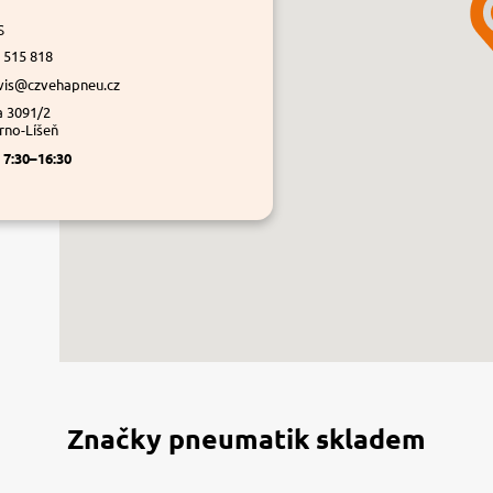
s
 515 818
vis@czvehapneu.cz
a 3091/2
rno-Líšeň
á
7:30–16:30
Značky pneumatik skladem