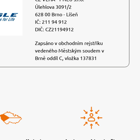
Úlehlova 3091/2
628 00 Brno - Líšeň
IČ: 211 94 912
DIČ: CZ21194912
Zapsáno v obchodním rejstříku
vedeného Městským soudem v
Brně oddíl C, vložka 137831