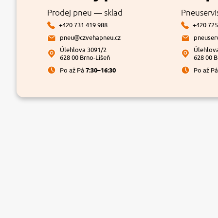
Prodej pneu — sklad
Pneuservi
+420 731 419 988
+420 725
pneu@czvehapneu.cz
pneuser
Úlehlova 3091/2
Úlehlov
628 00 Brno-Líšeň
628 00 B
Po až Pá
7:30–16:30
Po až P