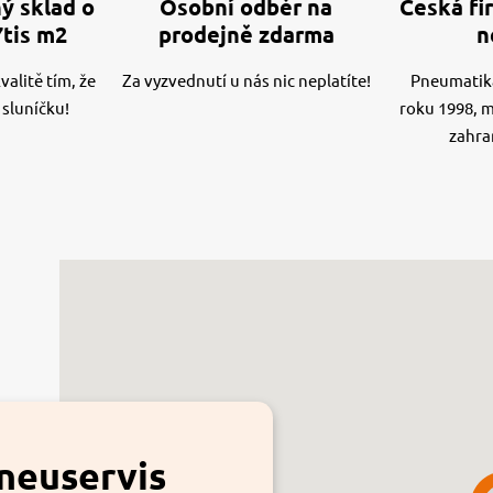
ý sklad o
Osobní odběr na
Česká fir
7tis m2
prodejně zdarma
n
alitě tím, že
Za vyzvednutí u nás nic neplatíte!
Pneumatika
 sluníčku!
roku 1998, 
zahra
neuservis