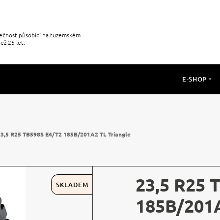
olečnost působící na tuzemském
ež 25 let.
E-SHOP
23,5 R25 TB598S E4/T2 185B/201A2 TL Triangle
23,5 R25 
SKLADEM
185B/201A