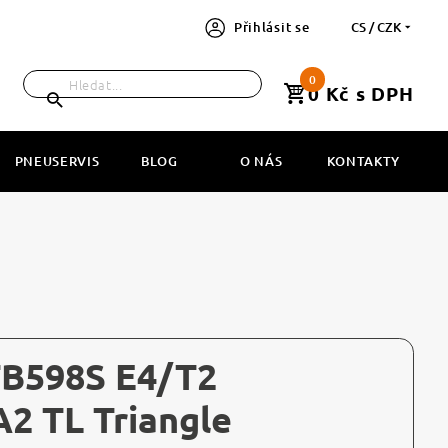
Přihlásit se
CS / CZK
0
0 Kč s DPH
PNEUSERVIS
BLOG
O NÁS
KONTAKTY
TB598S E4/T2
2 TL Triangle