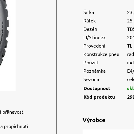
Šířka
23
Ráfek
25
Dezén
TB
LI/SI index
20
Provedení
TL
Konstrukce pneu
rad
Použití
ind
Poznámka
E4
Sezóna
cel
Dostupnost
sk
Kód produktu
29
 přilnavost.
Výrobce
 a propíchnutí