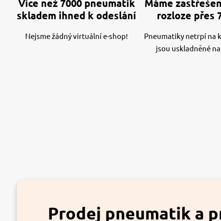
Více než 7000 pneumatik
Máme zastřešen
skladem ihned k odeslání
rozloze přes 
Nejsme žádný virtuální e-shop!
Pneumatiky netrpí na kv
jsou uskladněné na
Prodej pneumatik a p