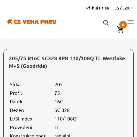
Přihlásit se
CS / CZK
0
205/75 R16C SC328 8PR 110/108Q TL Westlake
M+S (Goodride)
Šířka
205
Profil
75
Ráfek
16C
Dezén
SC 328
LI/SI index
110/108Q
Provedení
TL
Konstrukce pneu
radiální