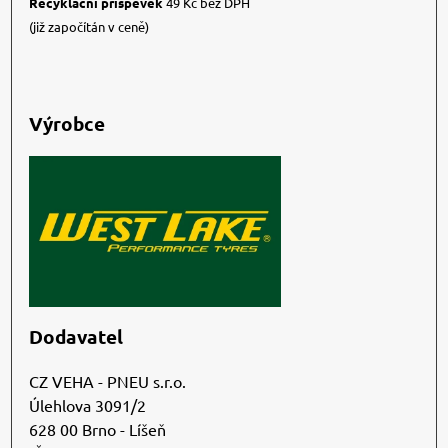
Recyklační příspěvek
49 Kč bez DPH
(již započítán v ceně)
Výrobce
Dodavatel
CZ VEHA - PNEU s.r.o.
Úlehlova 3091/2
628 00 Brno - Líšeň