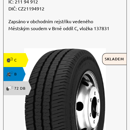
IČ: 211 94 912
DIČ: CZ21194912
Zapsáno v obchodním rejstříku vedeného
Městským soudem v Brně oddíl C, vložka 137831
SKLADEM
C
B
72 DB