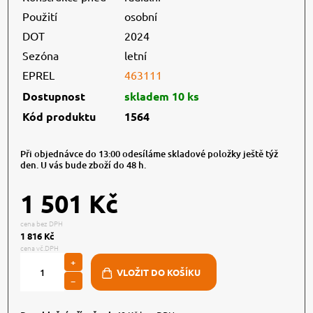
Použití
osobní
DOT
2024
Sezóna
letní
EPREL
463111
Dostupnost
skladem 10 ks
Kód produktu
1564
Při objednávce do 13:00 odesíláme skladové položky ještě týž
den. U vás bude zboží do 48 h.
1 501 Kč
cena bez DPH
1 816 Kč
cena vč.DPH
+
−