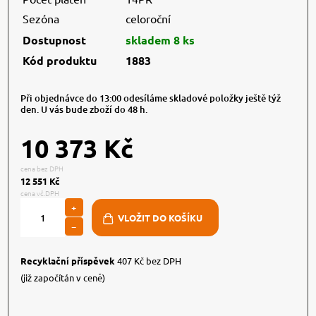
Sezóna
celoroční
Dostupnost
skladem 8 ks
Kód produktu
1883
Při objednávce do 13:00 odesíláme skladové položky ještě týž
den. U vás bude zboží do 48 h.
10 373 Kč
cena bez DPH
12 551 Kč
cena vč.DPH
+
−
Recyklační příspěvek
407 Kč bez DPH
(již započítán v ceně)