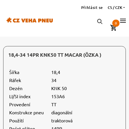
Přihlásit se
CS / CZK
0
18,4-34 14PR KNK50 TT MACAR (ÖZKA )
Šířka
18,4
Ráfek
34
Dezén
KNK 50
LI/SI index
153A6
Provedení
TT
Konstrukce pneu
diagonální
Použití
traktorová
Počet pláten
14PR