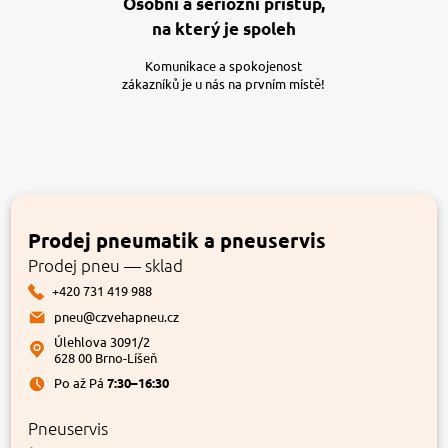
Osobní a seriózní přístup,
na který je spoleh
Komunikace a spokojenost
zákazníků je u nás na prvním místě!
Prodej pneumatik a pneuservis
Prodej pneu — sklad
+420 731 419 988
pneu@czvehapneu.cz
Úlehlova 3091/2
628 00 Brno-Líšeň
Po až Pá
7:30–16:30
Pneuservis