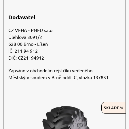
Dodavatel
CZ VEHA - PNEU s.r.o.
Úlehlova 3091/2
628 00 Brno - Líšeň
IČ: 211 94 912
DIČ: CZ21194912
Zapsáno v obchodním rejstříku vedeného
Městským soudem v Brně oddíl C, vložka 137831
SKLADEM