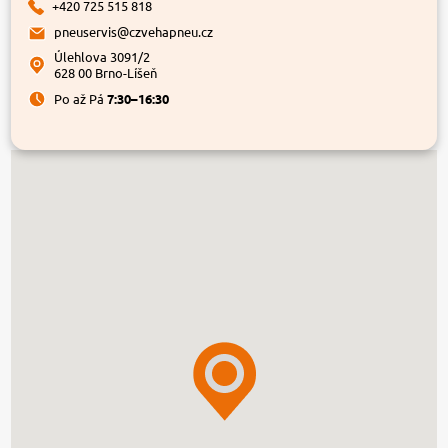
+420 725 515 818
pneuservis@czvehapneu.cz
Úlehlova 3091/2
628 00 Brno-Líšeň
Po až Pá
7:30–16:30