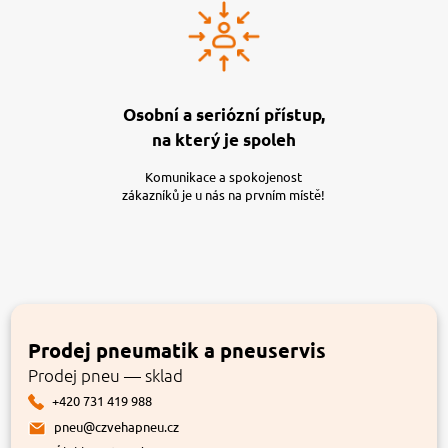
Osobní a seriózní přístup,
na který je spoleh
Komunikace a spokojenost
zákazníků je u nás na prvním místě!
Prodej pneumatik a pneuservis
Prodej pneu — sklad
+420 731 419 988
pneu@czvehapneu.cz