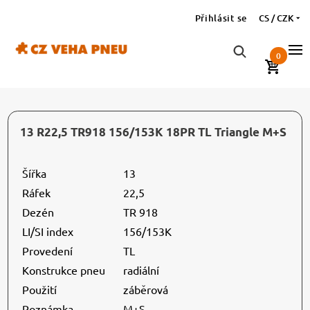
Přihlásit se
CS / CZK
0
13 R22,5 TR918 156/153K 18PR TL Triangle M+S
Šířka
13
Ráfek
22,5
Dezén
TR 918
LI/SI index
156/153K
Provedení
TL
Konstrukce pneu
radiální
Použití
záběrová
Poznámka
M+S