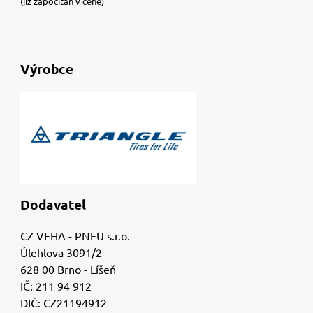
(již započítán v ceně)
Výrobce
Dodavatel
CZ VEHA - PNEU s.r.o.
Úlehlova 3091/2
628 00 Brno - Líšeň
IČ: 211 94 912
DIČ: CZ21194912