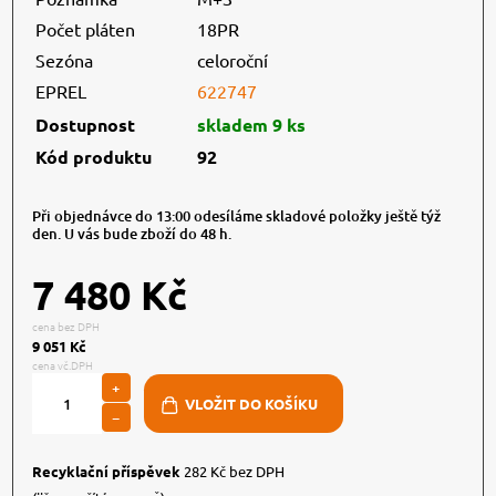
Počet pláten
18PR
Sezóna
celoroční
EPREL
622747
Dostupnost
skladem 9 ks
Kód produktu
92
Při objednávce do 13:00 odesíláme skladové položky ještě týž
den. U vás bude zboží do 48 h.
7 480 Kč
cena bez DPH
9 051 Kč
cena vč.DPH
+
−
Recyklační příspěvek
282 Kč bez DPH