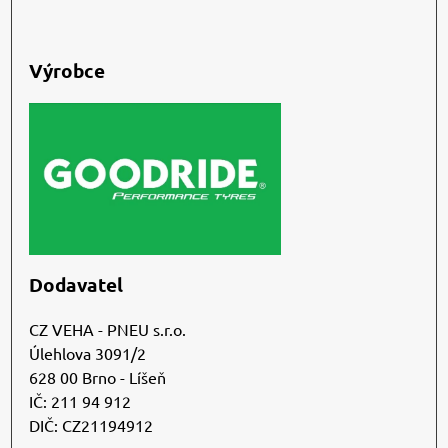
Výrobce
Dodavatel
CZ VEHA - PNEU s.r.o.
Úlehlova 3091/2
628 00 Brno - Líšeň
IČ: 211 94 912
DIČ: CZ21194912