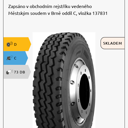
Zapsáno v obchodním rejstříku vedeného
Městským soudem v Brně oddíl C, vložka 137831
SKLADEM
D
C
73 DB