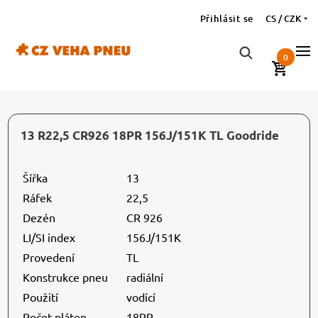
Přihlásit se
CS / CZK
0
13 R22,5 CR926 18PR 156J/151K TL Goodride
Šířka
13
Ráfek
22,5
Dezén
CR 926
LI/SI index
156J/151K
Provedení
TL
Konstrukce pneu
radiální
Použití
vodící
Počet pláten
18PR