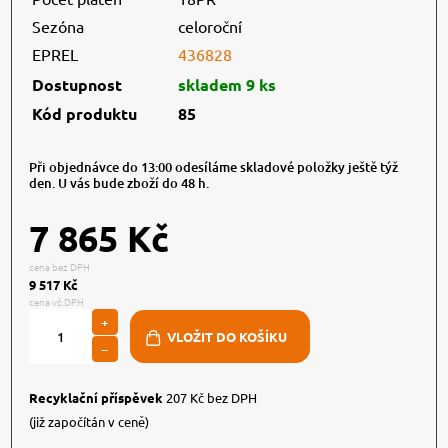
Sezóna
celoroční
EPREL
436828
Dostupnost
skladem 9 ks
Kód produktu
85
Při objednávce do 13:00 odesíláme skladové položky ještě týž
den. U vás bude zboží do 48 h.
7 865 Kč
cena bez DPH
9 517 Kč
cena vč.DPH
+
−
Recyklační příspěvek
207 Kč bez DPH
(již započítán v ceně)