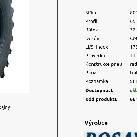
Šířka
80
Profil
65
Ráfek
32
Dezén
CM
LI/SI index
17
Provedení
TT
Konstrukce pneu
rad
Použití
tra
Poznámka
SET
Dostupnost
sk
Kód produktu
66
bajny
Výrobce