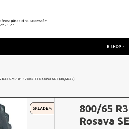
olečnost působící na tuzemském
ež 25 let.
E-SHOP
5 R32 CM-101 178A8 TT Rosava SET (30,5R32)
800/65 R3
SKLADEM
Rosava SE