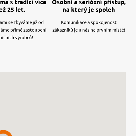
ma s tradicí více
Osobní a seriózní přístup,
ež 25 let.
na který je spoleh
mi se zbýváme již od
Komunikace a spokojenost
máme přímé zastoupení
zákazníků je u nás na prvním místě!
ničních výrobců!