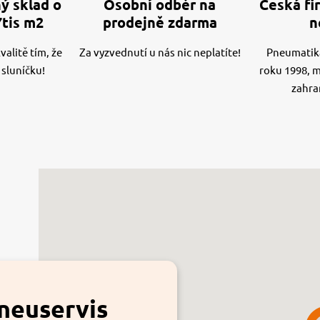
ý sklad o
Osobní odběr na
Česká fir
7tis m2
prodejně zdarma
n
alitě tím, že
Za vyzvednutí u nás nic neplatíte!
Pneumatika
 sluníčku!
roku 1998, 
zahra
neuservis