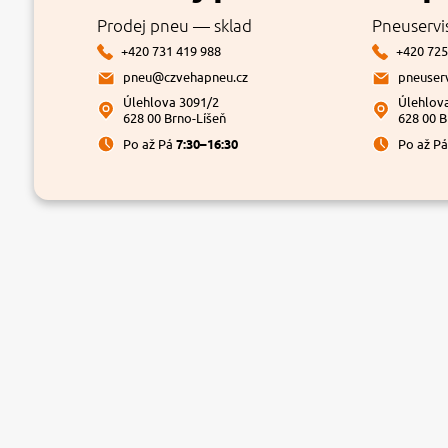
Prodej pneu — sklad
Pneuservi
+420 731 419 988
+420 725
pneu@czvehapneu.cz
pneuser
Úlehlova 3091/2
Úlehlov
628 00 Brno-Líšeň
628 00 B
Po až Pá
7:30–16:30
Po až P