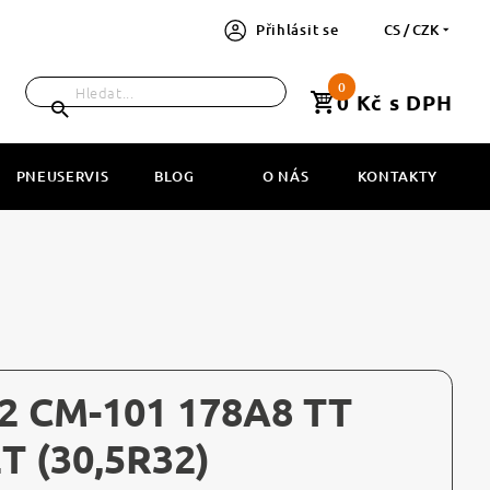
Přihlásit se
CS / CZK
0
0 Kč s DPH
PNEUSERVIS
BLOG
O NÁS
KONTAKTY
2 CM-101 178A8 TT
T (30,5R32)