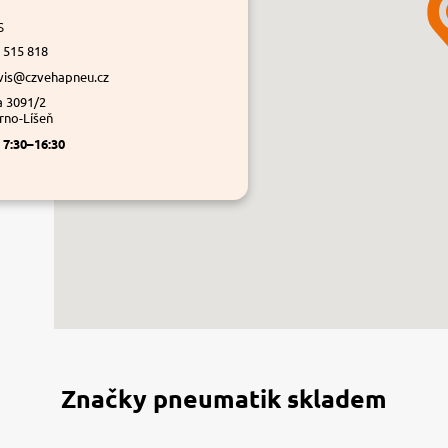
s
 515 818
vis@czvehapneu.cz
a 3091/2
rno-Líšeň
á
7:30–16:30
Značky pneumatik skladem