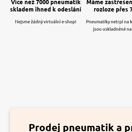
Více než 7000 pneumatik
Máme zastřešen
skladem ihned k odeslání
rozloze přes 
Nejsme žádný virtuální e-shop!
Pneumatiky netrpí na kv
jsou uskladněné na
Prodej pneumatik a p