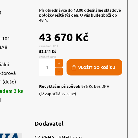
Při objednávce do 13:00 odesíláme skladové
0
položky ještě týž den. U vás bude zboží do
48 h.
43 670 Kč
-101
cena bez DPH
8A8
52 841 Kč
cena vč.DPH
+
iální
−
ktorová
 (duše)
Recyklační příspěvek
975 Kč bez DPH
ladem 3 ks
(již započítán v ceně)
1
Dodavatel
CZ VEHA - PNEU s.r.o.