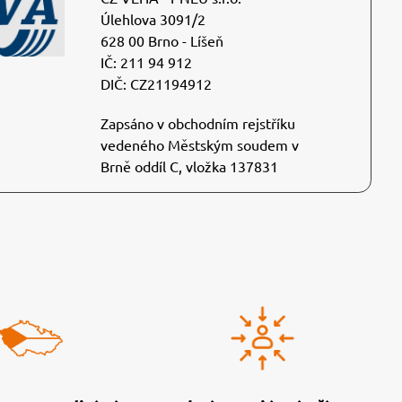
Úlehlova 3091/2
628 00 Brno - Líšeň
IČ: 211 94 912
DIČ: CZ21194912
Zapsáno v obchodním rejstříku
vedeného Městským soudem v
Brně oddíl C, vložka 137831