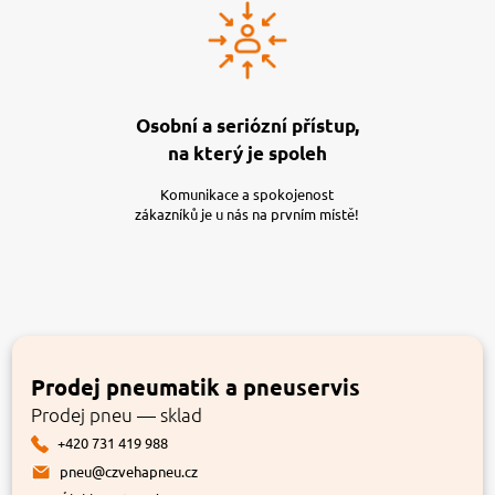
Osobní a seriózní přístup,
na který je spoleh
Komunikace a spokojenost
zákazníků je u nás na prvním místě!
Prodej pneumatik a pneuservis
Prodej pneu — sklad
+420 731 419 988
pneu@czvehapneu.cz