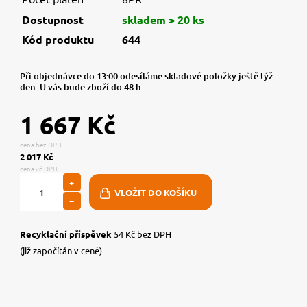
Dostupnost
skladem > 20 ks
Kód produktu
644
Při objednávce do 13:00 odesíláme skladové položky ještě týž
den. U vás bude zboží do 48 h.
1 667 Kč
cena bez DPH
2 017 Kč
cena vč.DPH
+
−
Recyklační příspěvek
54 Kč bez DPH
(již započítán v ceně)