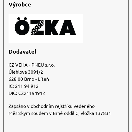
Výrobce
Dodavatel
CZ VEHA - PNEU s.r.o.
Úlehlova 3091/2
628 00 Brno - Líšeň
IČ: 211 94 912
DIČ: CZ21194912
Zapsáno v obchodním rejstříku vedeného
Městským soudem v Brně oddíl C, vložka 137831