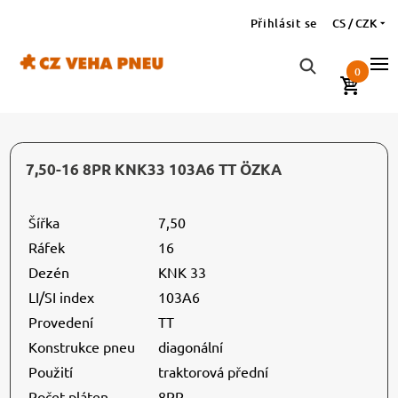
Přihlásit se
CS / CZK
0
7,50-16 8PR KNK33 103A6 TT ÖZKA
Šířka
7,50
Ráfek
16
Dezén
KNK 33
LI/SI index
103A6
Provedení
TT
Konstrukce pneu
diagonální
Použití
traktorová přední
Počet pláten
8PR