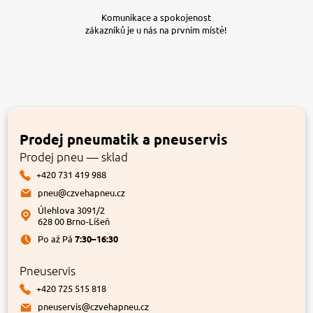
Komunikace a spokojenost
zákazníků je u nás na prvním místě!
Prodej pneumatik a pneuservis
Prodej pneu — sklad
+420 731 419 988
pneu@czvehapneu.cz
Úlehlova 3091/2
628 00 Brno-Líšeň
Po až Pá
7:30–16:30
Pneuservis
+420 725 515 818
pneuservis@czvehapneu.cz