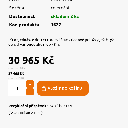
Sezóna
celoroční
Dostupnost
skladem 2 ks
Kód produktu
1627
Při objednávce do 13:00 odesíláme skladové položky ještě týž
den. U vás bude zboží do 48 h.
30 965 Kč
cena bez DPH
37 468 Kč
cena vč.DPH
+
−
Recyklační příspěvek
954 Kč bez DPH
(již započítán v ceně)