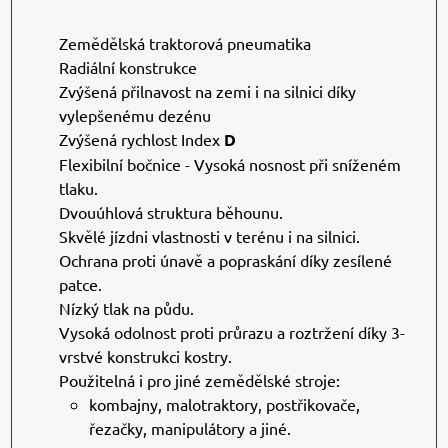
Zemědělská traktorová pneumatika
Radiální konstrukce
Zvýšená přilnavost na zemi i na silnici díky
vylepšenému dezénu
Zvýšená rychlost Index
D
Flexibilní bočnice - Vysoká nosnost při sníženém
tlaku.
Dvouúhlová struktura běhounu.
Skvělé jízdni vlastnosti v terénu i na silnici.
Ochrana proti únavě a popraskání díky zesílené
patce.
Nízký tlak na půdu.
Vysoká odolnost proti průrazu a roztržení díky 3-
vrstvé konstrukci kostry.
Použitelná i pro jiné zemědělské stroje:
kombajny, malotraktory, postřikovače,
řezačky, manipulátory a jiné.