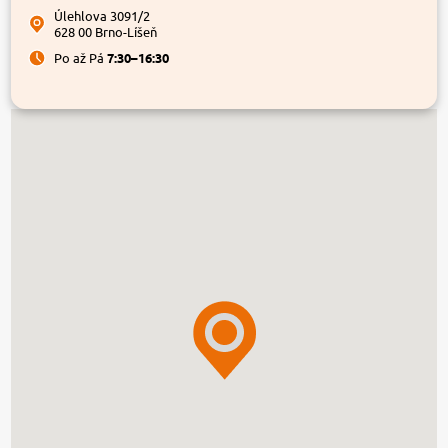
Úlehlova 3091/2
628 00 Brno-Líšeň
Po až Pá
7:30–16:30