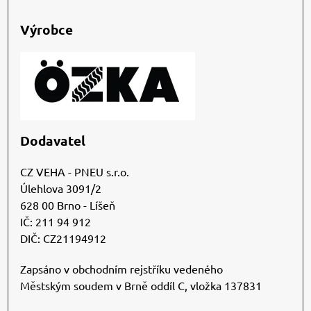
Výrobce
Dodavatel
CZ VEHA - PNEU s.r.o.
Úlehlova 3091/2
628 00 Brno - Líšeň
IČ: 211 94 912
DIČ: CZ21194912
Zapsáno v obchodním rejstříku vedeného
Městským soudem v Brně oddíl C, vložka 137831