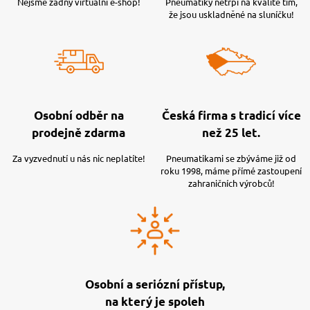
Nejsme žádný virtuální e-shop!
Pneumatiky netrpí na kvalitě tím,
že jsou uskladněné na sluníčku!
Osobní odběr na
Česká firma s tradicí více
prodejně zdarma
než 25 let.
Za vyzvednutí u nás nic neplatíte!
Pneumatikami se zbýváme již od
roku 1998, máme přímé zastoupení
zahraničních výrobců!
Osobní a seriózní přístup,
na který je spoleh