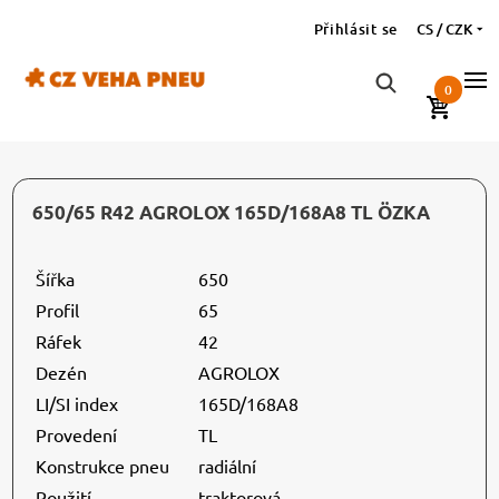
Přihlásit se
CS / CZK
0
650/65 R42 AGROLOX 165D/168A8 TL ÖZKA
Šířka
650
Profil
65
Ráfek
42
Dezén
AGROLOX
LI/SI index
165D/168A8
Provedení
TL
Konstrukce pneu
radiální
Použití
traktorová