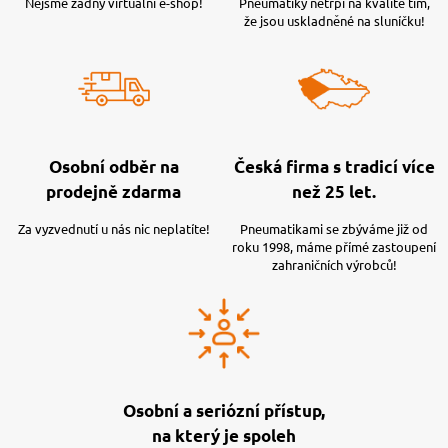
Nejsme žádný virtuální e-shop!
Pneumatiky netrpí na kvalitě tím,
že jsou uskladněné na sluníčku!
Osobní odběr na
Česká firma s tradicí více
prodejně zdarma
než 25 let.
Za vyzvednutí u nás nic neplatíte!
Pneumatikami se zbýváme již od
roku 1998, máme přímé zastoupení
zahraničních výrobců!
Osobní a seriózní přístup,
na který je spoleh