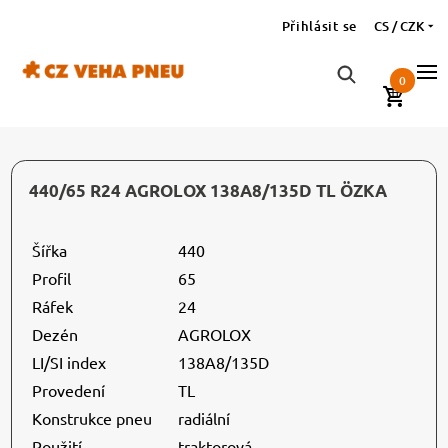
Přihlásit se
CS / CZK
0
440/65 R24 AGROLOX 138A8/135D TL ÖZKA
Šířka
440
Profil
65
Ráfek
24
Dezén
AGROLOX
LI/SI index
138A8/135D
Provedení
TL
Konstrukce pneu
radiální
Použití
traktorová