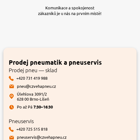
Komunikace a spokojenost
zákazníků je u nás na prvním místě!
Prodej pneumatik a pneuservis
Prodej pneu — sklad
+420 731 419 988
pneu@czvehapneu.cz
Úlehlova 3091/2
628 00 Brno-Líšeň
Po až Pá
7:30–16:30
Pneuservis
+420 725 515 818
pneuservis@czvehapneu.cz