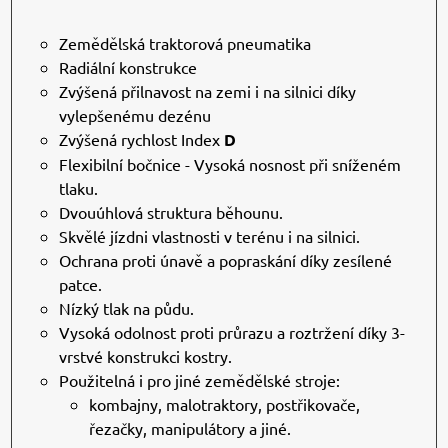
Zemědělská traktorová pneumatika
Radiální konstrukce
Zvýšená přilnavost na zemi i na silnici díky
vylepšenému dezénu
Zvýšená rychlost Index
D
Flexibilní bočnice - Vysoká nosnost při sníženém
tlaku.
Dvouúhlová struktura běhounu.
Skvělé jízdni vlastnosti v terénu i na silnici.
Ochrana proti únavě a popraskání díky zesílené
patce.
Nízký tlak na půdu.
Vysoká odolnost proti průrazu a roztržení díky 3-
vrstvé konstrukci kostry.
Použitelná i pro jiné zemědělské stroje:
kombajny, malotraktory, postřikovače,
řezačky, manipulátory a jiné.