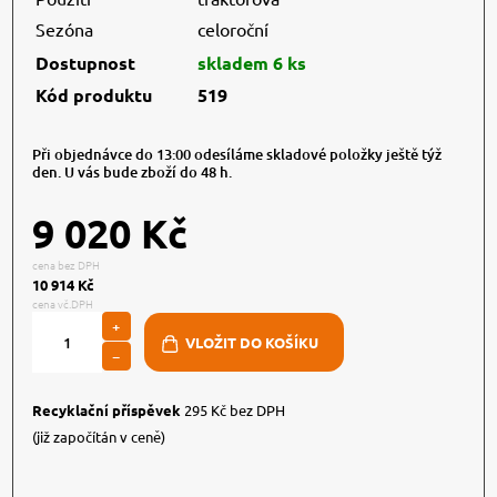
Sezóna
celoroční
Dostupnost
skladem 6 ks
Kód produktu
519
Při objednávce do 13:00 odesíláme skladové položky ještě týž
den. U vás bude zboží do 48 h.
9 020 Kč
cena bez DPH
10 914 Kč
cena vč.DPH
+
−
Recyklační příspěvek
295 Kč bez DPH
(již započítán v ceně)