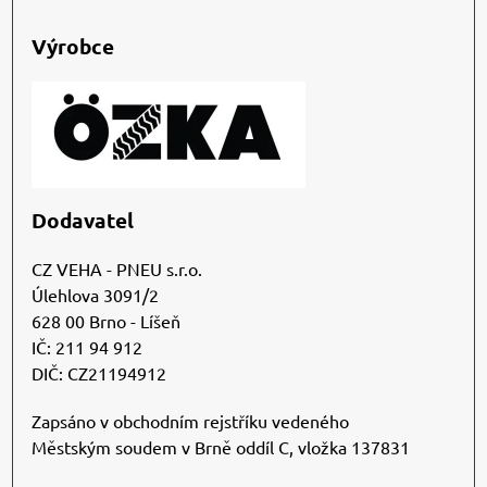
Výrobce
Dodavatel
CZ VEHA - PNEU s.r.o.
Úlehlova 3091/2
628 00 Brno - Líšeň
IČ: 211 94 912
DIČ: CZ21194912
Zapsáno v obchodním rejstříku vedeného
Městským soudem v Brně oddíl C, vložka 137831