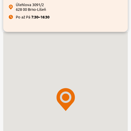
Úlehlova 3091/2
628 00 Brno-Líšeň
Po až Pá
7:30–16:30