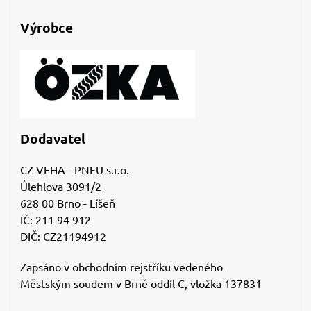
Výrobce
Dodavatel
CZ VEHA - PNEU s.r.o.
Úlehlova 3091/2
628 00 Brno - Líšeň
IČ: 211 94 912
DIČ: CZ21194912
Zapsáno v obchodním rejstříku vedeného
Městským soudem v Brně oddíl C, vložka 137831