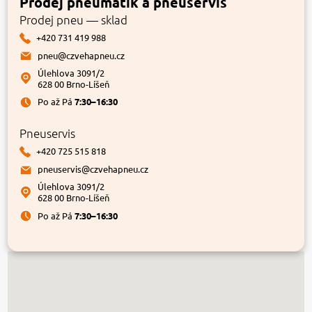
Prodej pneumatik a pneuservis
Prodej pneu — sklad
+420 731 419 988
pneu@czvehapneu.cz
Úlehlova 3091/2
628 00 Brno-Líšeň
Po až Pá
7:30–16:30
Pneuservis
+420 725 515 818
pneuservis@czvehapneu.cz
Úlehlova 3091/2
628 00 Brno-Líšeň
Po až Pá
7:30–16:30