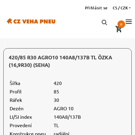
Přihlásit se
CS / CZK
0
420/85 R30 AGRO10 140A8/137B TL ÖZKA
(16,9R30) (SEHA)
Šířka
420
Profil
85
Ráfek
30
Dezén
AGRO 10
LI/SI index
140A8/137B
Provedení
TL
Konstrukce pneu
radiální