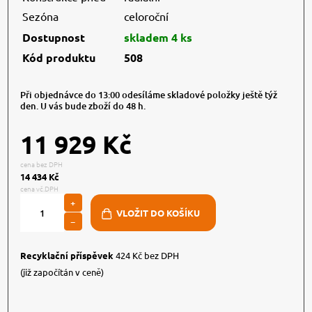
Sezóna
celoroční
Dostupnost
skladem 4 ks
Kód produktu
508
Při objednávce do 13:00 odesíláme skladové položky ještě týž
den. U vás bude zboží do 48 h.
11 929 Kč
cena bez DPH
14 434 Kč
cena vč.DPH
+
−
Recyklační příspěvek
424 Kč bez DPH
(již započítán v ceně)