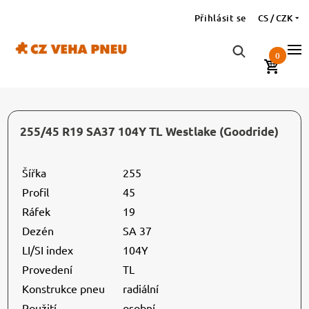
Přihlásit se
CS / CZK
0
255/45 R19 SA37 104Y TL Westlake (Goodride)
Šířka
255
Profil
45
Ráfek
19
Dezén
SA 37
LI/SI index
104Y
Provedení
TL
Konstrukce pneu
radiální
Použití
osobní