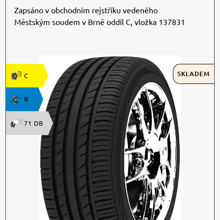
Zapsáno v obchodním rejstříku vedeného
Městským soudem v Brně oddíl C, vložka 137831
SKLADEM
C
B
71 DB