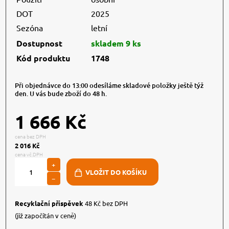
DOT
2025
Sezóna
letní
Dostupnost
skladem 9 ks
Kód produktu
1748
Při objednávce do 13:00 odesíláme skladové položky ještě týž
den. U vás bude zboží do 48 h.
1 666 Kč
cena bez DPH
2 016 Kč
cena vč.DPH
+
−
Recyklační příspěvek
48 Kč bez DPH
(již započítán v ceně)