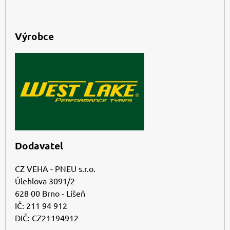
Výrobce
Dodavatel
CZ VEHA - PNEU s.r.o.
Úlehlova 3091/2
628 00 Brno - Líšeň
IČ: 211 94 912
DIČ: CZ21194912