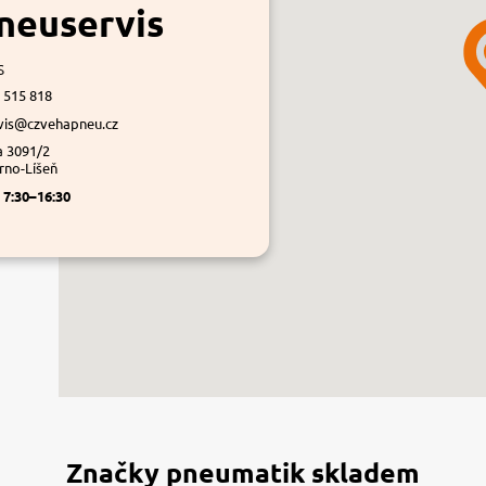
neuservis
s
 515 818
vis@czvehapneu.cz
a 3091/2
rno-Líšeň
á
7:30–16:30
Značky pneumatik skladem