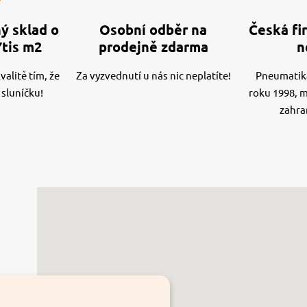
ý sklad o
Osobní odběr na
Česká fir
7tis m2
prodejně zdarma
n
alitě tím, že
Za vyzvednutí u nás nic neplatíte!
Pneumatika
 sluníčku!
roku 1998, 
zahra