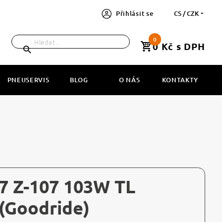
Přihlásit se
CS / CZK
0
0 Kč s DPH
PNEUSERVIS
BLOG
O NÁS
KONTAKTY
7 Z-107 103W TL
(Goodride)