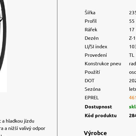
Šířka
23
Profil
55
Ráfek
17
Dezén
Z-
LI/SI index
10
Provedení
TL
Konstrukce pneu
rad
Použití
os
DOT
20
Sezóna
let
EPREL
46
Dostupnost
sk
Kód produktu
28
 a hladkou jízdu
a a nižší valivý odpor
Výrobce
u