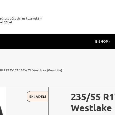
olečnost působící na tuzemském
ež 25 let.
E-SHOP
55 R17 Z-107 103W TL Westlake (Goodride)
235/55 R1
SKLADEM
Westlake 