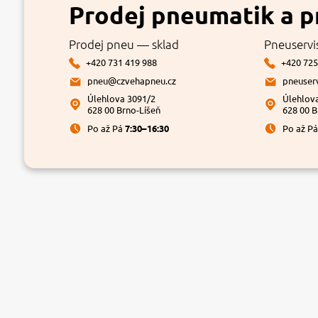
Prodej pneumatik a p
Prodej pneu — sklad
Pneuservi
+420 731 419 988
+420 725
pneu@czvehapneu.cz
pneuser
Úlehlova 3091/2
Úlehlov
628 00 Brno-Líšeň
628 00 B
Po až Pá
7:30–16:30
Po až P