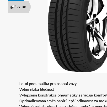
72 DB
Letní pneumatika pro osobní vozy
Velmi nízká hlučnost
Vylepšená konstrukce pneumatiky zaručuje komfort
Optimalizovaná směs nabízí lepší přilnavost za mokr
Výborná ovladatelnost na suchém i mokrém povrch