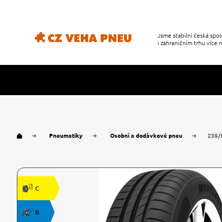
Jsme stabilní česká sp
i zahraničním trhu více n
Pneumatiky
Osobní a dodávkové pneu
235/
C
B