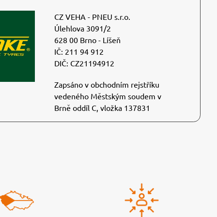
CZ VEHA - PNEU s.r.o.
Úlehlova 3091/2
628 00 Brno - Líšeň
IČ: 211 94 912
DIČ: CZ21194912
Zapsáno v obchodním rejstříku
vedeného Městským soudem v
Brně oddíl C, vložka 137831