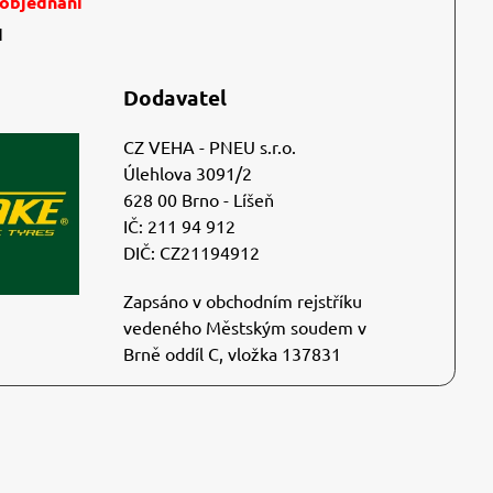
 objednání
1
Dodavatel
CZ VEHA - PNEU s.r.o.
Úlehlova 3091/2
628 00 Brno - Líšeň
IČ: 211 94 912
DIČ: CZ21194912
Zapsáno v obchodním rejstříku
vedeného Městským soudem v
Brně oddíl C, vložka 137831