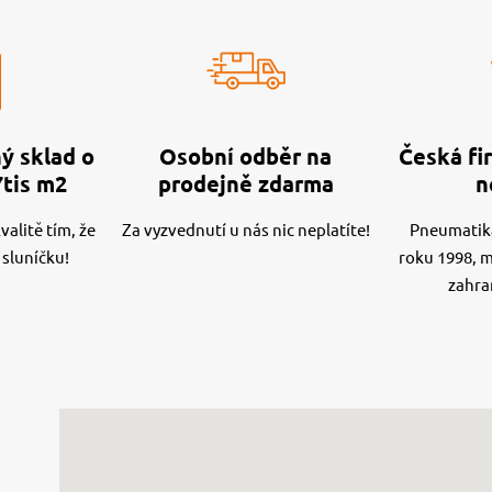
ý sklad o
Osobní odběr na
Česká fir
7tis m2
prodejně zdarma
n
alitě tím, že
Za vyzvednutí u nás nic neplatíte!
Pneumatika
 sluníčku!
roku 1998, 
zahra