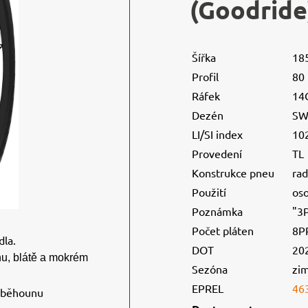
(Goodride
Šířka
18
Profil
80
Ráfek
14
Dezén
SW
LI/SI index
10
Provedení
TL
Konstrukce pneu
rad
Použití
os
Poznámka
"3
Počet pláten
8P
dla.
DOT
20
ěhu, blátě a mokrém
Sezóna
zi
EPREL
46
t běhounu