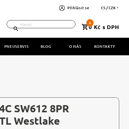
Přihlásit se
CS / CZK
0
0 Kč s DPH
PNEUSERVIS
BLOG
O NÁS
KONTAKTY
14C SW612 8PR
TL Westlake