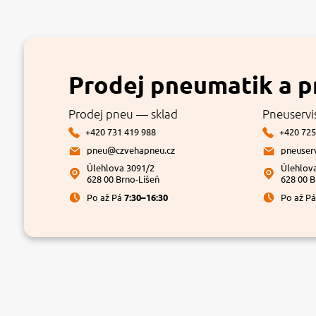
Prodej pneumatik a p
Prodej pneu — sklad
Pneuservi
+420 731 419 988
+420 725
pneu@czvehapneu.cz
pneuser
Úlehlova 3091/2
Úlehlov
628 00 Brno-Líšeň
628 00 B
Po až Pá
7:30–16:30
Po až P