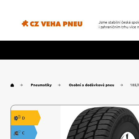
Jsme stabilní česká sp
i zahraničním trhu více n
Pneumatiky
Osobní a dodávkové pneu
185/
D
C