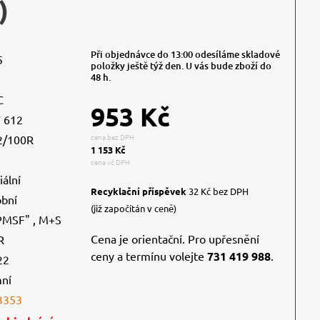
)
Při objednávce do 13:00 odesíláme skladové
5
položky ještě týž den. U vás bude zboží do
48 h.
C
953 Kč
 612
cena bez DPH
2/100R
1 153 Kč
cena vč.DPH
iální
Recyklační příspěvek
32 Kč bez DPH
obní
(již započítán v ceně)
PMSF" ,
M+S
Cena je orientační. Pro upřesnění
R
ceny a termínu volejte
731 419 988
.
22
mní
3353