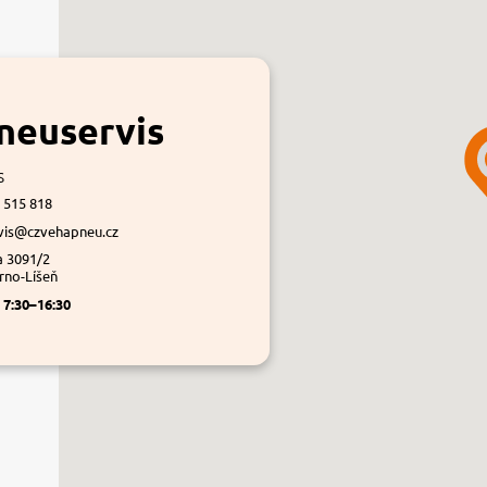
neuservis
s
 515 818
vis@czvehapneu.cz
a 3091/2
rno-Líšeň
á
7:30–16:30