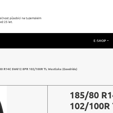
olečnost působící na tuzemském
ež 25 let.
E-SHOP
80 R14C SW612 8PR 102/100R TL Westlake (Goodride)
185/80 R
102/100R 