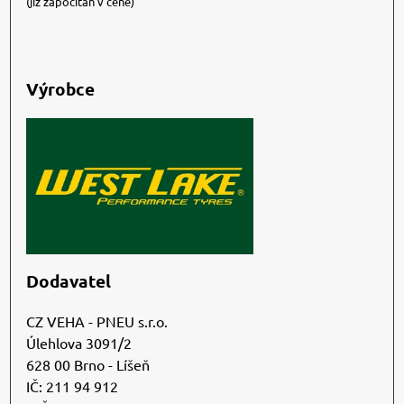
(již započítán v ceně)
Výrobce
Dodavatel
CZ VEHA - PNEU s.r.o.
Úlehlova 3091/2
628 00 Brno - Líšeň
IČ: 211 94 912