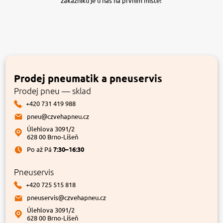
zákazníků je u nás na prvním místě!
Prodej pneumatik a pneuservis
Prodej pneu — sklad
+420 731 419 988
pneu@czvehapneu.cz
Úlehlova 3091/2
628 00 Brno-Líšeň
Po až Pá
7:30–16:30
Pneuservis
+420 725 515 818
pneuservis@czvehapneu.cz
Úlehlova 3091/2
628 00 Brno-Líšeň