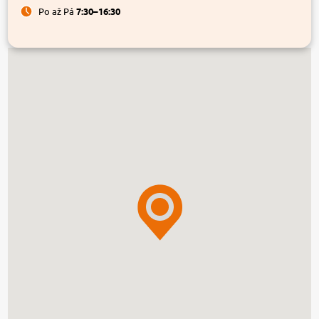
Po až Pá
7:30–16:30