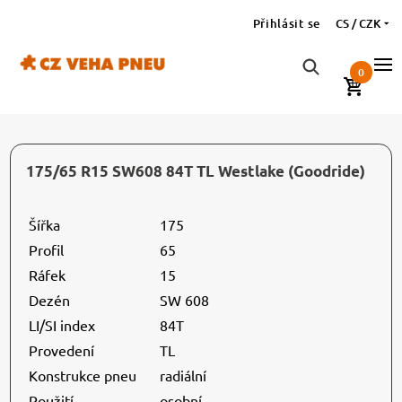
Přihlásit se
CS / CZK
0
175/65 R15 SW608 84T TL Westlake (Goodride)
Šířka
175
Profil
65
Ráfek
15
Dezén
SW 608
LI/SI index
84T
Provedení
TL
Konstrukce pneu
radiální
Použití
osobní