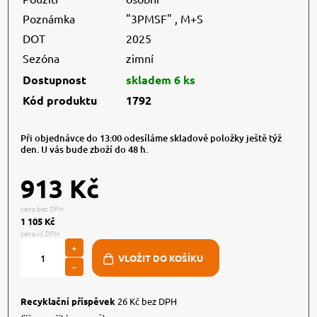
Poznámka
"3PMSF" ,
M+S
DOT
2025
Sezóna
zimní
Dostupnost
skladem 6 ks
Kód produktu
1792
Při objednávce do 13:00 odesíláme skladové položky ještě týž
den. U vás bude zboží do 48 h.
913 Kč
cena bez DPH
1 105 Kč
cena vč.DPH
+
−
Recyklační příspěvek
26 Kč bez DPH