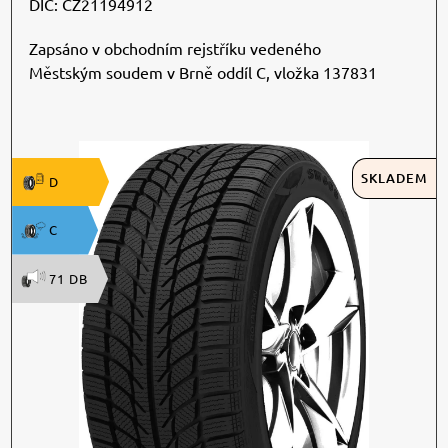
DIČ: CZ21194912
Zapsáno v obchodním rejstříku vedeného
Městským soudem v Brně oddíl C, vložka 137831
SKLADEM
D
C
71 DB