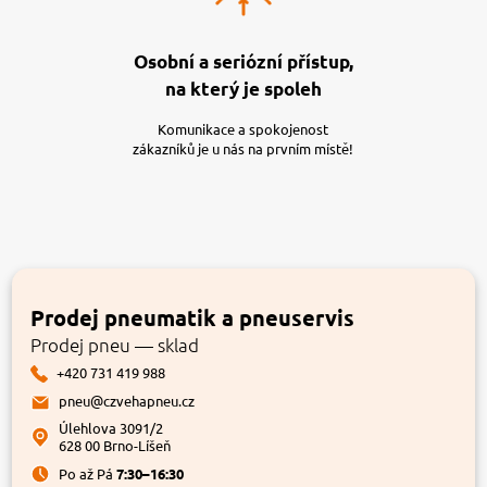
Osobní a seriózní přístup,
na který je spoleh
Komunikace a spokojenost
zákazníků je u nás na prvním místě!
Prodej pneumatik a pneuservis
Prodej pneu — sklad
+420 731 419 988
pneu@czvehapneu.cz
Úlehlova 3091/2
628 00 Brno-Líšeň
Po až Pá
7:30–16:30