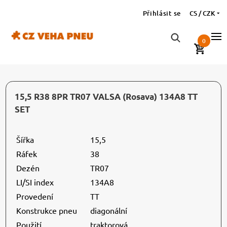
Přihlásit se
CS / CZK
0
15,5 R38 8PR TR07 VALSA (Rosava) 134A8 TT
SET
Šířka
15,5
Ráfek
38
Dezén
TR07
LI/SI index
134A8
Provedení
TT
Konstrukce pneu
diagonální
Použití
traktorová