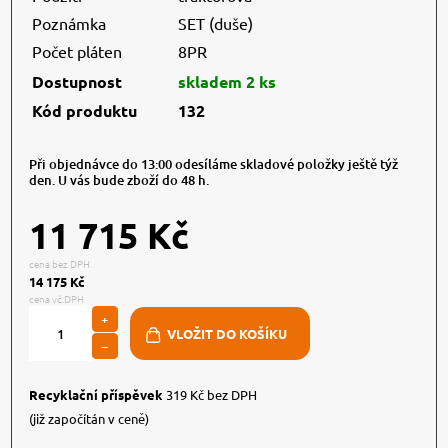
Poznámka
SET (duše)
Počet pláten
8PR
Dostupnost
skladem 2 ks
Kód produktu
132
Při objednávce do 13:00 odesíláme skladové položky ještě týž
den. U vás bude zboží do 48 h.
11 715 Kč
cena bez DPH
14 175 Kč
cena vč.DPH
+
−
Recyklační příspěvek
319 Kč bez DPH
(již započítán v ceně)