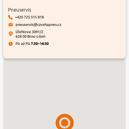
Pneuservis
+420 725 515 818
pneuservis@czvehapneu.cz
Úlehlova 3091/2
628 00 Brno-Líšeň
Po až Pá
7:30–16:30