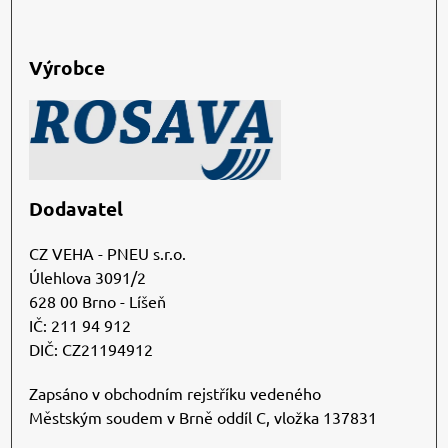
Výrobce
Dodavatel
CZ VEHA - PNEU s.r.o.
Úlehlova 3091/2
628 00 Brno - Líšeň
IČ: 211 94 912
DIČ: CZ21194912
Zapsáno v obchodním rejstříku vedeného
Městským soudem v Brně oddíl C, vložka 137831