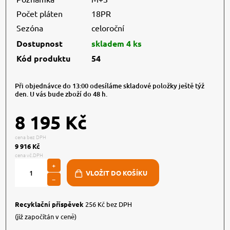
Počet pláten
18PR
Sezóna
celoroční
Dostupnost
skladem 4 ks
Kód produktu
54
Při objednávce do 13:00 odesíláme skladové položky ještě týž
den. U vás bude zboží do 48 h.
8 195 Kč
cena bez DPH
9 916 Kč
cena vč.DPH
+
−
Recyklační příspěvek
256 Kč bez DPH
(již započítán v ceně)