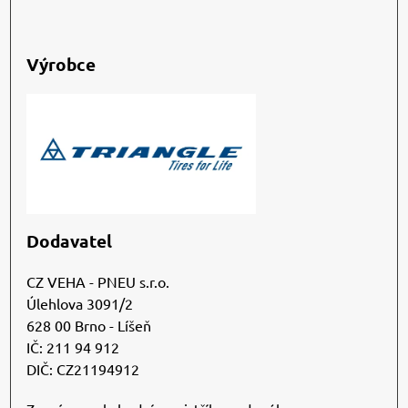
Výrobce
Dodavatel
CZ VEHA - PNEU s.r.o.
Úlehlova 3091/2
628 00 Brno - Líšeň
IČ: 211 94 912
DIČ: CZ21194912