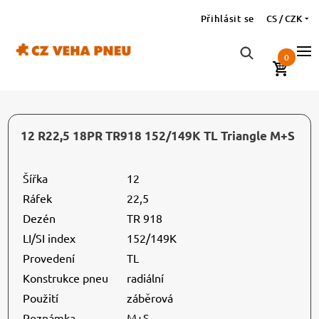
Přihlásit se
CS / CZK
0
12 R22,5 18PR TR918 152/149K TL Triangle M+S
Šířka
12
Ráfek
22,5
Dezén
TR 918
LI/SI index
152/149K
Provedení
TL
Konstrukce pneu
radiální
Použití
záběrová
Poznámka
M+S