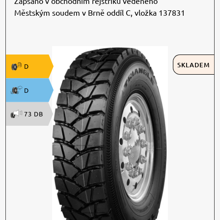
Zapsáno v obchodním rejstříku vedeného
Městským soudem v Brně oddíl C, vložka 137831
SKLADEM
D
D
73 DB