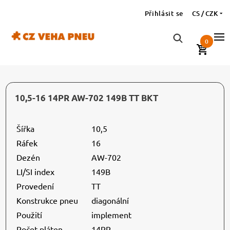
Přihlásit se
CS / CZK
0
10,5-16 14PR AW-702 149B TT BKT
Šířka
10,5
Ráfek
16
Dezén
AW-702
LI/SI index
149B
Provedení
TT
Konstrukce pneu
diagonální
Použití
implement
Počet pláten
14PR