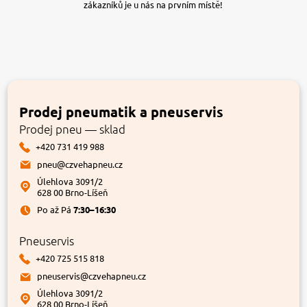
zákazníků je u nás na prvním místě!
Prodej pneumatik a pneuservis
Prodej pneu — sklad
+420 731 419 988
pneu@czvehapneu.cz
Úlehlova 3091/2
628 00 Brno-Líšeň
Po až Pá
7:30–16:30
Pneuservis
+420 725 515 818
pneuservis@czvehapneu.cz
Úlehlova 3091/2
628 00 Brno-Líšeň