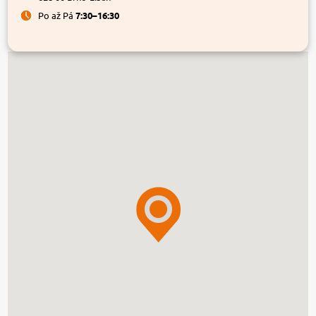
Po až Pá
7:30–16:30