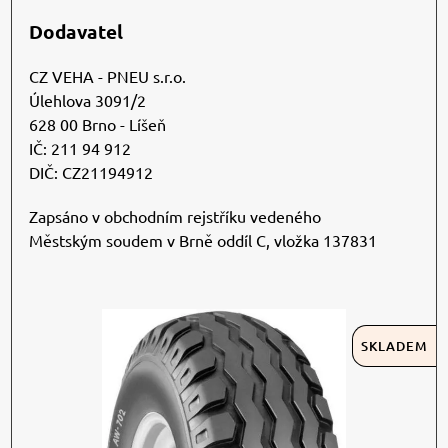
Dodavatel
CZ VEHA - PNEU s.r.o.
Úlehlova 3091/2
628 00 Brno - Líšeň
IČ: 211 94 912
DIČ: CZ21194912
Zapsáno v obchodním rejstříku vedeného
Městským soudem v Brně oddíl C, vložka 137831
SKLADEM