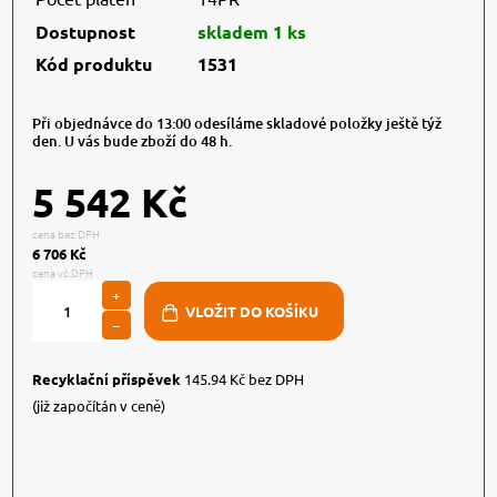
Dostupnost
skladem 1 ks
Kód produktu
1531
Při objednávce do 13:00 odesíláme skladové položky ještě týž
den. U vás bude zboží do 48 h.
5 542 Kč
cena bez DPH
6 706 Kč
cena vč.DPH
+
−
Recyklační příspěvek
145.94 Kč bez DPH
(již započítán v ceně)