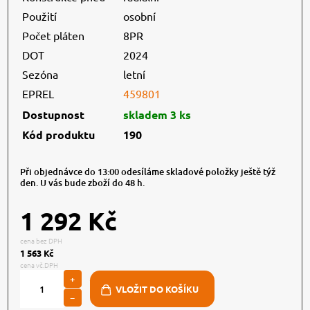
Použití
osobní
Počet pláten
8PR
DOT
2024
Sezóna
letní
EPREL
459801
Dostupnost
skladem 3 ks
Kód produktu
190
Při objednávce do 13:00 odesíláme skladové položky ještě týž
den. U vás bude zboží do 48 h.
1 292 Kč
cena bez DPH
1 563 Kč
cena vč.DPH
+
−