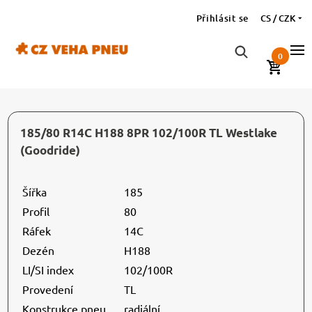
Přihlásit se
CS / CZK
0
185/80 R14C H188 8PR 102/100R TL Westlake
(Goodride)
Šířka
185
Profil
80
Ráfek
14C
Dezén
H188
LI/SI index
102/100R
Provedení
TL
Konstrukce pneu
radiální