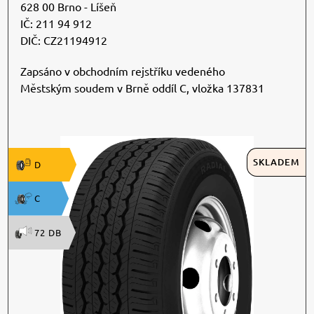
628 00 Brno - Líšeň
IČ: 211 94 912
DIČ: CZ21194912
Zapsáno v obchodním rejstříku vedeného
Městským soudem v Brně oddíl C, vložka 137831
SKLADEM
D
C
72 DB